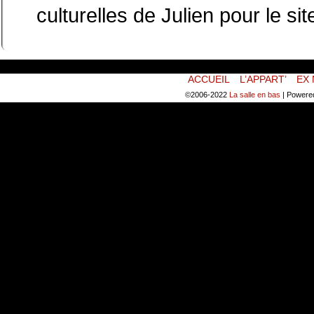
culturelles de Julien pour le 
ACCUEIL
L’APPART’
EX 
©2006-2022
La salle en bas
|
Powere