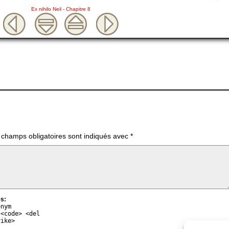
Ex nihilo Neil - Chapitre 8
 champs obligatoires sont indiqués avec
*
s:
onym
 <code> <del
rike>