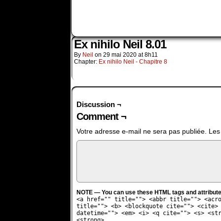
Ex nihilo Neil 8.01
By
Neil
on
29 mai 2020
at
8h11
Chapter:
Ex nihilo Neil - Chapitre 8
Discussion ¬
Comment ¬
Votre adresse e-mail ne sera pas publiée.
Les
NOTE — You can use these HTML tags and attribute
<a href="" title=""> <abbr title=""> <acr
title=""> <b> <blockquote cite=""> <cite>
datetime=""> <em> <i> <q cite=""> <s> <st
<strong>