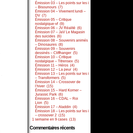
Émission 03 – Les points sur les i
– Bisounours (7)
Émission 04 – Vivement lundi –
DV (7)
Émission 05 – Critique
nostalgique-vf (9)
Émission 06 – JV Réalité (6)
Émission 07 – JaV Le Magasin
des suicides (6)
Émission 08 – Souvenirs animés
– Dinosaures (8)
Émission 09 – Souvenirs
dessinés – Cliffhanger (5)
Émission 10 – Critique
nostalgique – Titrensex (5)
Émission 11 – Héros (4)
Émission 12 – La peur (4)
Émission 13 – Les points sur les i
– Transformers (5)
Émission 14 – Crossover de
l’hiver (15)
Émission 15 – Hard Korner –
Jurassic Park (6)
Émission 16 – CDAL – Roi
Lion (5)
Émission 17 – Aladdin (4)
Émission 18 – Les points sur les i
– crossover 2 (15)
1 semaine en 9 cases (13)
Commentaires récents