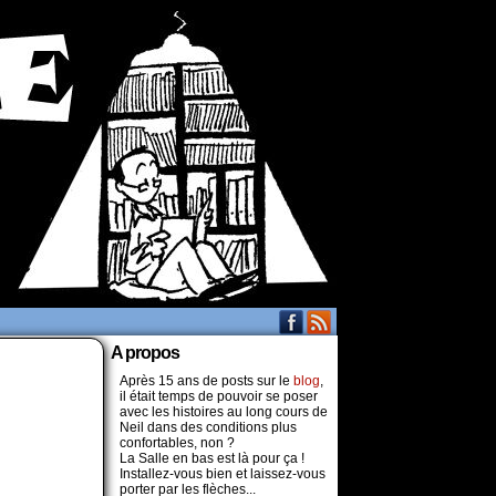
A propos
Après 15 ans de posts sur le
blog
,
il était temps de pouvoir se poser
avec les histoires au long cours de
Neil dans des conditions plus
confortables, non ?
La Salle en bas est là pour ça !
Installez-vous bien et laissez-vous
porter par les flèches...