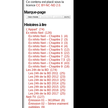
Ce contenu est placé sous la
licence
CC BY-NC-ND 2.0
.
Marque-page
Histoires à lire
L’Appart’ (74)
Ex nihilo Neil (126)
Ex nihilo Neil – Chapitre 1 (4)
Ex nihilo Neil – Chapitre 2 (3)
Ex nihilo Neil – Chapitre 3 (3)
Ex nihilo Neil – Chapitre 4 (4)
Ex nihilo Neil – Chapitre 5 (12)
Ex nihilo Neil – Chapitre 6 (22)
Ex nihilo Neil – Chapitre 7 (15)
Ex nihilo Neil – Chapitre 7,5 (2)
Ex nihilo Neil – Chapitre 8 (43)
Ex nihilo Neil – Chapitre 9 (18)
Les 24h de la BD (174)
Les 24h de la BD 2011 (25)
Les 24h de la BD 2012 (23)
Les 24h de la BD 2013 (25)
Les 24h de la BD 2014 (25)
Les 24h de la BD 2015 (25)
Les 24h de la BD 2016 (25)
Les 24h de la BD 2017 (25)
Neil-TV (127)
Émission 01 – 3618Neil (6)
Émission 02 – Séries vraiment
oubliées (9)