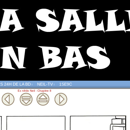
S 24H DE LA BD
NEIL-TV
1SE9C
↓
↓
Ex nihilo Neil - Chapitre 8