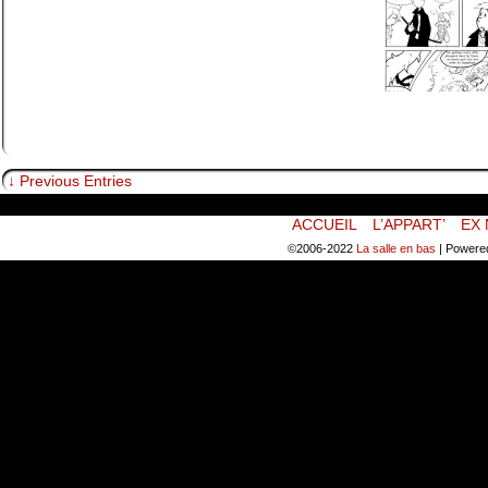
↓ Previous Entries
ACCUEIL
L’APPART’
EX 
©2006-2022
La salle en bas
|
Powere