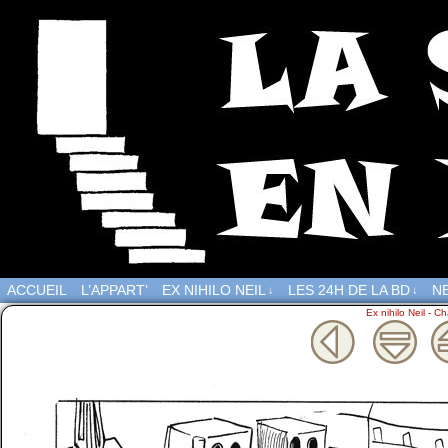
ACCUEIL
L’APPART’
EX NIHILO NEIL
LES 24H DE LA BD
NE
↓
↓
Ex nihilo Neil - Ch