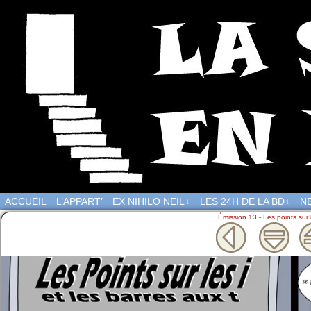
ACCUEIL
L’APPART’
EX NIHILO NEIL
LES 24H DE LA BD
NE
↓
↓
Émission 13 - Les points sur 