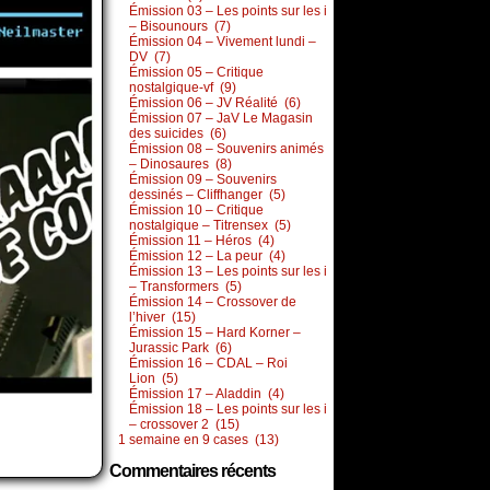
Émission 03 – Les points sur les i
– Bisounours (7)
Émission 04 – Vivement lundi –
DV (7)
Émission 05 – Critique
nostalgique-vf (9)
Émission 06 – JV Réalité (6)
Émission 07 – JaV Le Magasin
des suicides (6)
Émission 08 – Souvenirs animés
– Dinosaures (8)
Émission 09 – Souvenirs
dessinés – Cliffhanger (5)
Émission 10 – Critique
nostalgique – Titrensex (5)
Émission 11 – Héros (4)
Émission 12 – La peur (4)
Émission 13 – Les points sur les i
– Transformers (5)
Émission 14 – Crossover de
l’hiver (15)
Émission 15 – Hard Korner –
Jurassic Park (6)
Émission 16 – CDAL – Roi
Lion (5)
Émission 17 – Aladdin (4)
Émission 18 – Les points sur les i
– crossover 2 (15)
1 semaine en 9 cases (13)
Commentaires récents