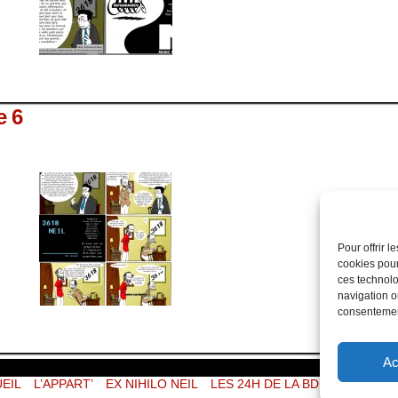
e 6
Pour offrir 
cookies pour
ces technolo
navigation ou
consentement
Ac
EIL
L’APPART’
EX NIHILO NEIL
LES 24H DE LA BD
NEIL-TV