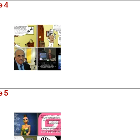
e 4
e 5