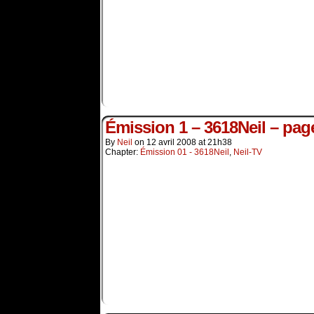
Émission 1 – 3618Neil – pag
By
Neil
on
12 avril 2008
at
21h38
Chapter:
Émission 01 - 3618Neil
,
Neil-TV