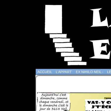
ACCUEIL
L’APPART’
EX NIHILO NEIL
LE
↓