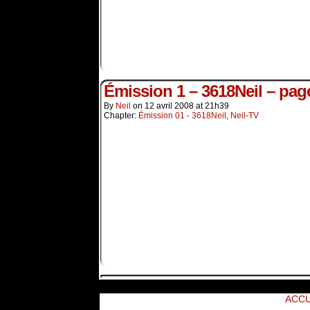
Émission 1 – 3618Neil – pag
By
Neil
on
12 avril 2008
at
21h39
Chapter:
Émission 01 - 3618Neil
,
Neil-TV
ACCU