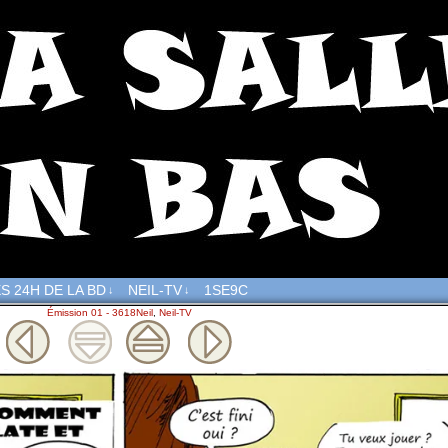
S 24H DE LA BD
NEIL-TV
1SE9C
↓
↓
Émission 01 - 3618Neil
,
Neil-TV