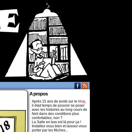
A propos
Après 15 ans de posts sur le
blog
,
il était temps de pouvoir se poser
avec les histoires au long cours de
Neil dans des conditions plus
confortables, non ?
La Salle en bas est là pour ça !
Installez-vous bien et laissez-vous
porter par les flèches...