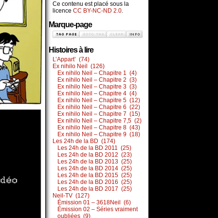
Ce contenu est placé sous la
licence
CC BY-NC-ND 2.0
.
Marque-page
Histoires à lire
L’Appart’ (74)
Ex nihilo Neil (126)
Ex nihilo Neil – Chapitre 1 (4)
Ex nihilo Neil – Chapitre 2 (3)
Ex nihilo Neil – Chapitre 3 (3)
Ex nihilo Neil – Chapitre 4 (4)
Ex nihilo Neil – Chapitre 5 (12)
Ex nihilo Neil – Chapitre 6 (22)
Ex nihilo Neil – Chapitre 7 (15)
Ex nihilo Neil – Chapitre 7,5 (2)
Ex nihilo Neil – Chapitre 8 (43)
Ex nihilo Neil – Chapitre 9 (18)
Les 24h de la BD (174)
Les 24h de la BD 2011 (25)
Les 24h de la BD 2012 (23)
Les 24h de la BD 2013 (25)
Les 24h de la BD 2014 (25)
Les 24h de la BD 2015 (25)
Les 24h de la BD 2016 (25)
Les 24h de la BD 2017 (25)
Neil-TV (127)
Émission 01 – 3618Neil (6)
Émission 02 – Séries vraiment
oubliées (9)