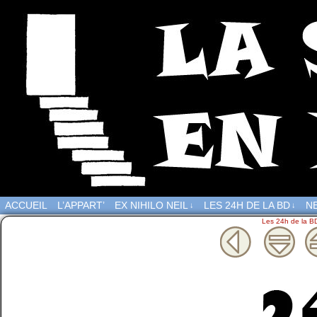
ACCUEIL
L’APPART’
EX NIHILO NEIL
LES 24H DE LA BD
NE
↓
↓
Les 24h de la B