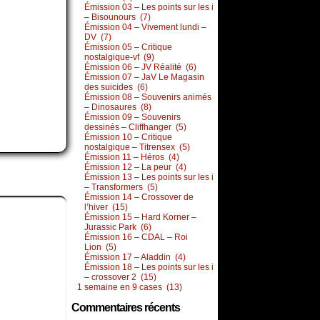
Émission 03 – Les points sur les i
– Bisounours (7)
Émission 04 – Vivement lundi –
DV (7)
Émission 05 – Critique
nostalgique-vf (9)
Émission 06 – JV Réalité (6)
Émission 07 – JaV Le Magasin
des suicides (6)
Émission 08 – Souvenirs animés
– Dinosaures (8)
Émission 09 – Souvenirs
dessinés – Cliffhanger (5)
Émission 10 – Critique
nostalgique – Titrensex (5)
Émission 11 – Héros (4)
Émission 12 – La peur (4)
Émission 13 – Les points sur les i
– Transformers (5)
Émission 14 – Crossover de
l’hiver (15)
Émission 15 – Hard Korner –
Jurassic Park (6)
Émission 16 – CDAL – Roi
Lion (5)
Émission 17 – Aladdin (4)
Émission 18 – Les points sur les i
– crossover 2 (15)
1 semaine en 9 cases (13)
Commentaires récents