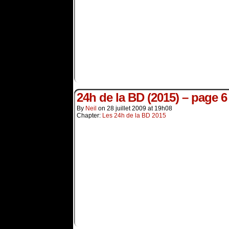
24h de la BD (2015) – page 6
By
Neil
on
28 juillet 2009
at
19h08
Chapter:
Les 24h de la BD 2015