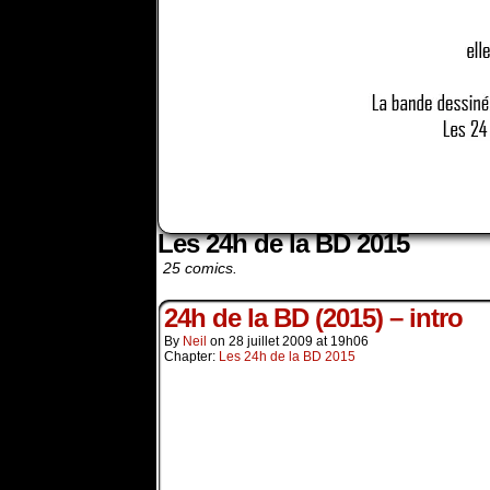
Les 24h de la BD 2015
25 comics.
24h de la BD (2015) – intro
By
Neil
on
28 juillet 2009
at
19h06
Chapter:
Les 24h de la BD 2015