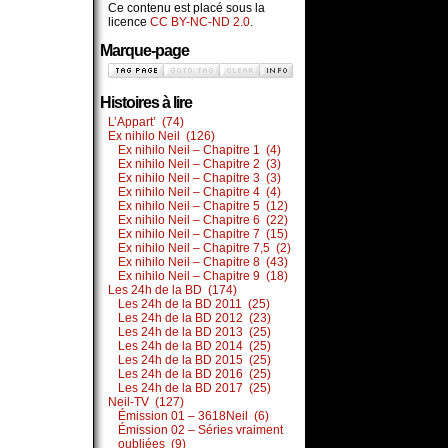
Ce contenu est placé sous la
licence
CC BY-NC-ND 2.0
.
Marque-page
Histoires à lire
L’Appart’ (74)
Ex nihilo Neil (126)
Ex nihilo Neil – Chapitre 1 (4)
Ex nihilo Neil – Chapitre 2 (3)
Ex nihilo Neil – Chapitre 3 (3)
Ex nihilo Neil – Chapitre 4 (4)
Ex nihilo Neil – Chapitre 5 (12)
Ex nihilo Neil – Chapitre 6 (22)
Ex nihilo Neil – Chapitre 7 (15)
Ex nihilo Neil – Chapitre 7,5 (2)
Ex nihilo Neil – Chapitre 8 (43)
Ex nihilo Neil – Chapitre 9 (18)
Les 24h de la BD (174)
Les 24h de la BD 2011 (25)
Les 24h de la BD 2012 (23)
Les 24h de la BD 2013 (25)
Les 24h de la BD 2014 (25)
Les 24h de la BD 2015 (25)
Les 24h de la BD 2016 (25)
Les 24h de la BD 2017 (25)
Neil-TV (127)
Émission 01 – 3618Neil (6)
Émission 02 – Séries vraiment
oubliées (9)