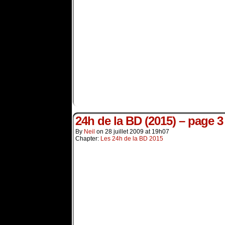
24h de la BD (2015) – page 3
By
Neil
on
28 juillet 2009
at
19h07
Chapter:
Les 24h de la BD 2015