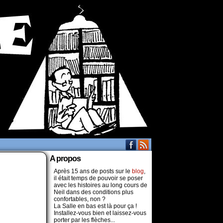
A propos
Après 15 ans de posts sur le
blog
,
il était temps de pouvoir se poser
avec les histoires au long cours de
Neil dans des conditions plus
confortables, non ?
La Salle en bas est là pour ça !
Installez-vous bien et laissez-vous
porter par les flèches...