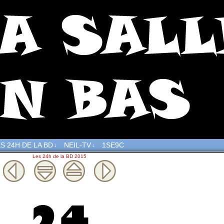
S 24H DE LA BD
NEIL-TV
1SE9C
↓
↓
Les 24h de la BD 2015