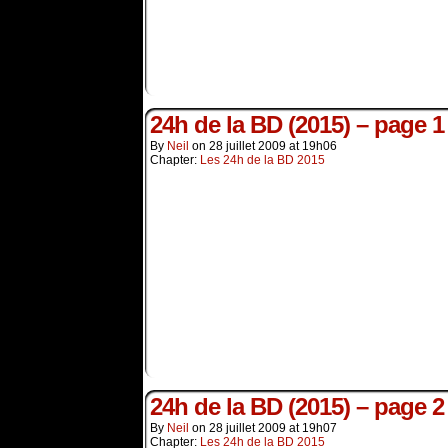
24h de la BD (2015) – page 1
By
Neil
on
28 juillet 2009
at
19h06
Chapter:
Les 24h de la BD 2015
24h de la BD (2015) – page 2
By
Neil
on
28 juillet 2009
at
19h07
Chapter:
Les 24h de la BD 2015