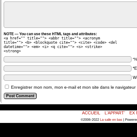
NOTE — You can use these HTML tags and attributes:
<a href="" title=""> <abbr title=""> <acronym
title=""> <b> <blockquote cite=""> <cite> <code> <del
datetime=""> <em> <i> <q cite=""> <s> <strike>
<strong>
*
*
W
Enregistrer mon nom, mon e-mail et mon site dans le navigateu
ACCUEIL
L’APPART’
EX 
©2006-2022
La salle en bas
|
Powere