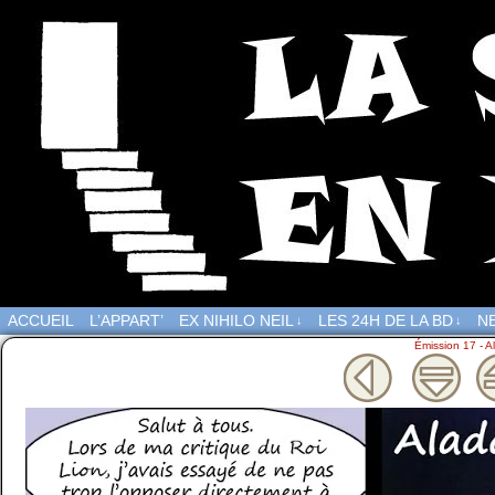
ACCUEIL
L’APPART’
EX NIHILO NEIL
LES 24H DE LA BD
NE
↓
↓
Émission 17 - A