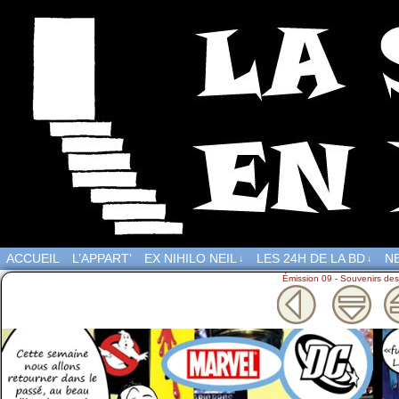
ACCUEIL
L’APPART’
EX NIHILO NEIL
LES 24H DE LA BD
NE
↓
↓
Émission 09 - Souvenirs dess