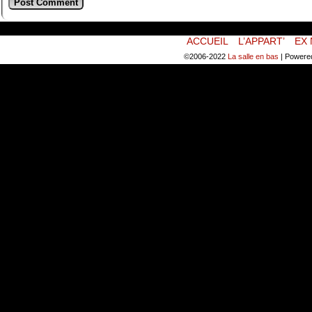
ACCUEIL
L’APPART’
EX 
©2006-2022
La salle en bas
|
Powere