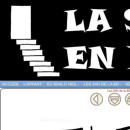
ACCUEIL
L’APPART’
EX NIHILO NEIL
LES 24H DE LA BD
NE
↓
↓
Les 24h de la B