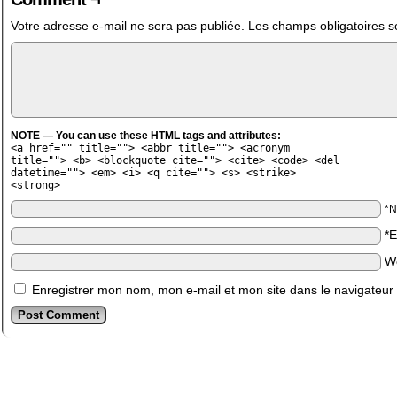
Votre adresse e-mail ne sera pas publiée.
Les champs obligatoires s
NOTE — You can use these HTML tags and attributes:
<a href="" title=""> <abbr title=""> <acronym
title=""> <b> <blockquote cite=""> <cite> <code> <del
datetime=""> <em> <i> <q cite=""> <s> <strike>
<strong>
*
*
W
Enregistrer mon nom, mon e-mail et mon site dans le navigateu