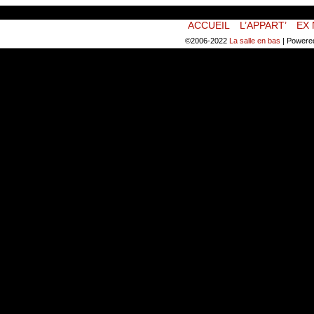
ACCUEIL
L’APPART’
EX 
©2006-2022
La salle en bas
|
Powere