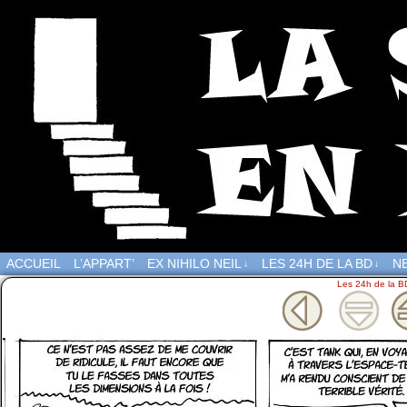
ACCUEIL
L’APPART’
EX NIHILO NEIL
LES 24H DE LA BD
NE
↓
↓
Les 24h de la B