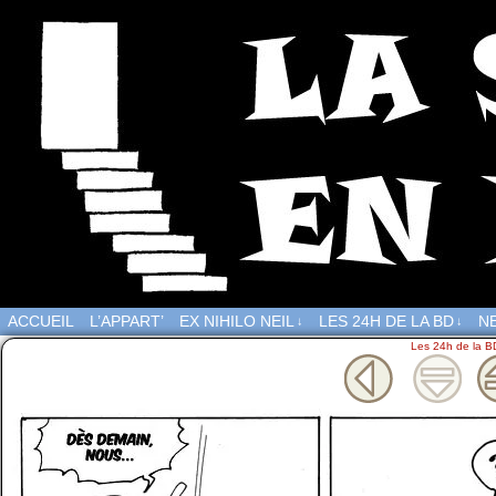
ACCUEIL
L’APPART’
EX NIHILO NEIL
LES 24H DE LA BD
NE
↓
↓
Les 24h de la B