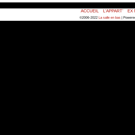
ACCUEIL
L’APPART’
EX 
©2006-2022
La salle en bas
|
Powere