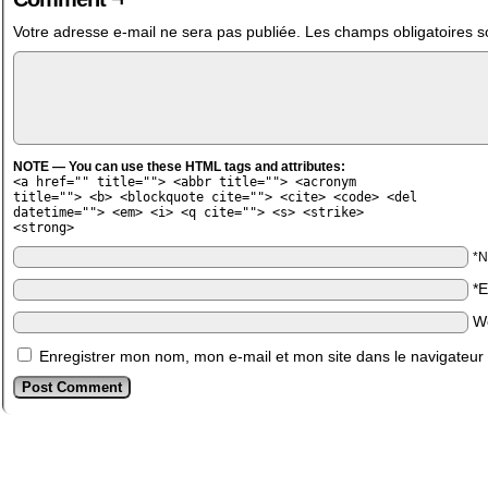
Votre adresse e-mail ne sera pas publiée.
Les champs obligatoires s
NOTE — You can use these HTML tags and attributes:
<a href="" title=""> <abbr title=""> <acronym
title=""> <b> <blockquote cite=""> <cite> <code> <del
datetime=""> <em> <i> <q cite=""> <s> <strike>
<strong>
*
*
W
Enregistrer mon nom, mon e-mail et mon site dans le navigateu