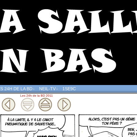
S 24H DE LA BD
NEIL-TV
1SE9C
↓
↓
Les 24h de la BD 2011