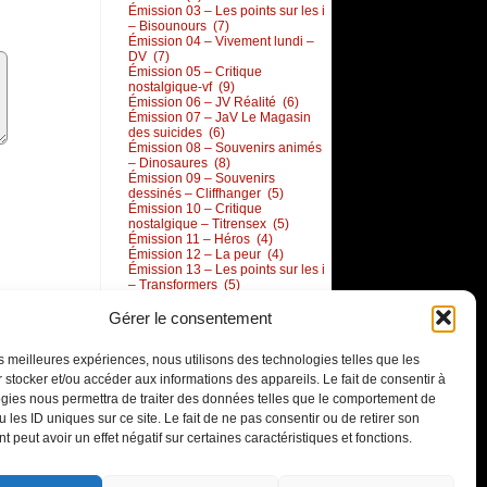
Émission 03 – Les points sur les i
– Bisounours (7)
Émission 04 – Vivement lundi –
DV (7)
Émission 05 – Critique
nostalgique-vf (9)
Émission 06 – JV Réalité (6)
Émission 07 – JaV Le Magasin
des suicides (6)
Émission 08 – Souvenirs animés
– Dinosaures (8)
Émission 09 – Souvenirs
dessinés – Cliffhanger (5)
Émission 10 – Critique
nostalgique – Titrensex (5)
Émission 11 – Héros (4)
Émission 12 – La peur (4)
Émission 13 – Les points sur les i
– Transformers (5)
Émission 14 – Crossover de
l’hiver (15)
Gérer le consentement
Émission 15 – Hard Korner –
Jurassic Park (6)
les meilleures expériences, nous utilisons des technologies telles que les
Émission 16 – CDAL – Roi
Lion (5)
 stocker et/ou accéder aux informations des appareils. Le fait de consentir à
Émission 17 – Aladdin (4)
gies nous permettra de traiter des données telles que le comportement de
Émission 18 – Les points sur les i
 les ID uniques sur ce site. Le fait de ne pas consentir ou de retirer son
– crossover 2 (15)
1 semaine en 9 cases (13)
 peut avoir un effet négatif sur certaines caractéristiques et fonctions.
Commentaires récents