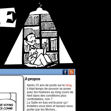
A propos
Après 15 ans de posts sur le
blog
,
il était temps de pouvoir se poser
avec les histoires au long cours de
Neil dans des conditions plus
confortables, non ?
La Salle en bas est là pour ça !
Installez-vous bien et laissez-vous
porter par les flèches...