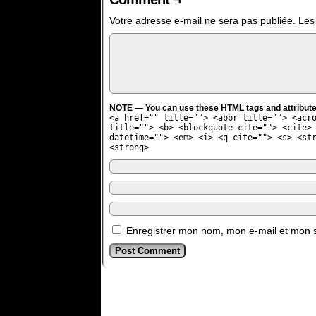
Votre adresse e-mail ne sera pas publiée.
Les
NOTE — You can use these HTML tags and attribute
<a href="" title=""> <abbr title=""> <acr
title=""> <b> <blockquote cite=""> <cite>
datetime=""> <em> <i> <q cite=""> <s> <st
<strong>
Enregistrer mon nom, mon e-mail et mon s