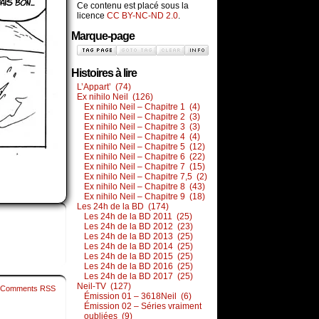
Ce contenu est placé sous la
licence
CC BY-NC-ND 2.0
.
Marque-page
Histoires à lire
L’Appart’ (74)
Ex nihilo Neil (126)
Ex nihilo Neil – Chapitre 1 (4)
Ex nihilo Neil – Chapitre 2 (3)
Ex nihilo Neil – Chapitre 3 (3)
Ex nihilo Neil – Chapitre 4 (4)
Ex nihilo Neil – Chapitre 5 (12)
Ex nihilo Neil – Chapitre 6 (22)
Ex nihilo Neil – Chapitre 7 (15)
Ex nihilo Neil – Chapitre 7,5 (2)
Ex nihilo Neil – Chapitre 8 (43)
Ex nihilo Neil – Chapitre 9 (18)
Les 24h de la BD (174)
Les 24h de la BD 2011 (25)
Les 24h de la BD 2012 (23)
Les 24h de la BD 2013 (25)
Les 24h de la BD 2014 (25)
Les 24h de la BD 2015 (25)
Les 24h de la BD 2016 (25)
Les 24h de la BD 2017 (25)
Neil-TV (127)
Comments RSS
Émission 01 – 3618Neil (6)
Émission 02 – Séries vraiment
oubliées (9)