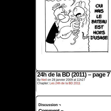
24h de la BD (2011) – page 7
By
Neil
on
28 janvier 2009
at
11h27
Chapter:
Les 24h de la BD 2011
Discussion ¬
Comment ¬