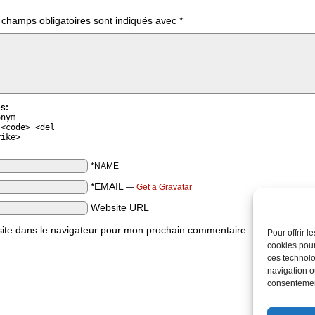
 champs obligatoires sont indiqués avec
*
s:
onym
 <code> <del
rike>
*NAME
*EMAIL
—
Get a Gravatar
Website URL
ite dans le navigateur pour mon prochain commentaire.
Pour offrir 
cookies pour
ces technolo
navigation ou
consentement