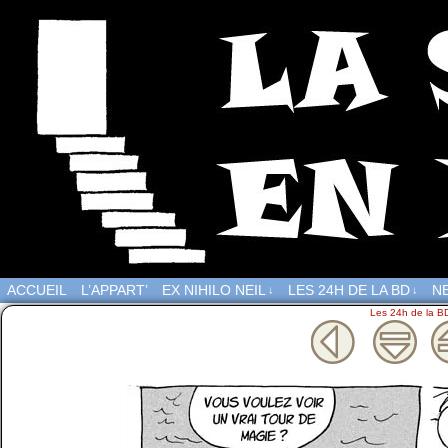
ACCUEIL
L’APPART’
EX NIHILO NEIL
LES 24H DE LA BD
NE
↓
↓
Les 24h de la B