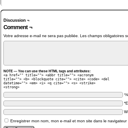
Discussion ¬
Comment ¬
Votre adresse e-mail ne sera pas publiée.
Les champs obligatoires s
NOTE — You can use these HTML tags and attributes:
<a href="" title=""> <abbr title=""> <acronym
title=""> <b> <blockquote cite=""> <cite> <code> <del
datetime=""> <em> <i> <q cite=""> <s> <strike>
<strong>
*
*
W
Enregistrer mon nom, mon e-mail et mon site dans le navigateu