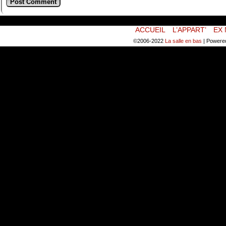
ACCUEIL
L’APPART’
EX 
©2006-2022
La salle en bas
|
Powere