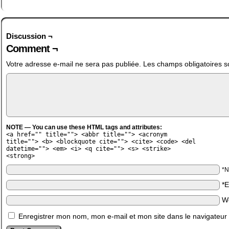
Discussion ¬
Comment ¬
Votre adresse e-mail ne sera pas publiée.
Les champs obligatoires s
NOTE — You can use these HTML tags and attributes:
<a href="" title=""> <abbr title=""> <acronym
title=""> <b> <blockquote cite=""> <cite> <code> <del
datetime=""> <em> <i> <q cite=""> <s> <strike>
<strong>
*
*
W
Enregistrer mon nom, mon e-mail et mon site dans le navigateu