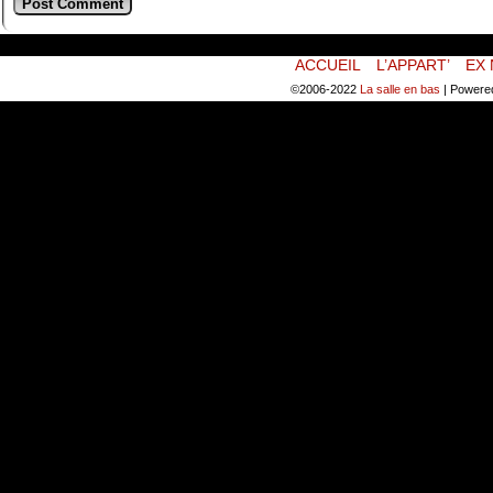
ACCUEIL
L’APPART’
EX 
©2006-2022
La salle en bas
|
Powere