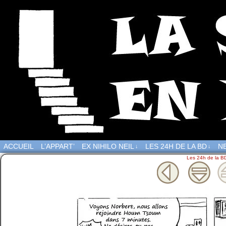
ACCUEIL
L’APPART’
EX NIHILO NEIL
LES 24H DE LA BD
NE
↓
↓
Les 24h de la B