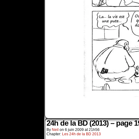
24h de la BD (2013) – page 1
By
Neil
on
6 juin 2009
at
21h56
Chapter:
Les 24h de la BD 2013