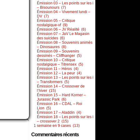
Émission 03 – Les points sur les i
– Bisounours (7)
Émission 04 – Vivement lundi –
DV (7)
Émission 05 – Critique
nostalgique-vf (9)
Émission 06 – JV Réalité (6)
Émission 07 – JaV Le Magasin
des suicides (6)
Émission 08 – Souvenirs animés
– Dinosaures (8)
Émission 09 – Souvenirs
dessinés – Cliffhanger (5)
Émission 10 – Critique
nostalgique – Titrensex (5)
Émission 11 – Héros (4)
Émission 12 – La peur (4)
Émission 13 – Les points sur les i
– Transformers (5)
Émission 14 – Crossover de
l’hiver (15)
Émission 15 – Hard Korner –
Jurassic Park (6)
Émission 16 – CDAL – Roi
Lion (5)
Émission 17 – Aladdin (4)
Émission 18 – Les points sur les i
– crossover 2 (15)
1 semaine en 9 cases (13)
Commentaires récents