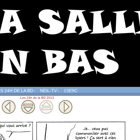
S 24H DE LA BD
NEIL-TV
1SE9C
↓
↓
Les 24h de la BD 2013