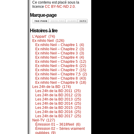
Ce contenu est placé sous la
licence
CC BY-NC-ND 2.0
.
Marque-page
Histoires à lire
L’Appart’ (74)
Ex nihilo Neil (126)
Ex nihilo Neil – Chapitre 1 (4)
Ex nihilo Neil – Chapitre 2 (3)
Ex nihilo Neil – Chapitre 3 (3)
Ex nihilo Neil – Chapitre 4 (4)
Ex nihilo Neil – Chapitre 5 (12)
Ex nihilo Neil – Chapitre 6 (22)
Ex nihilo Neil – Chapitre 7 (15)
Ex nihilo Neil – Chapitre 7,5 (2)
Ex nihilo Neil – Chapitre 8 (43)
Ex nihilo Neil – Chapitre 9 (18)
Les 24h de la BD (174)
Les 24h de la BD 2011 (25)
Les 24h de la BD 2012 (23)
Les 24h de la BD 2013 (25)
Les 24h de la BD 2014 (25)
Les 24h de la BD 2015 (25)
Les 24h de la BD 2016 (25)
Les 24h de la BD 2017 (25)
Neil-TV (127)
Émission 01 – 3618Neil (6)
Émission 02 – Séries vraiment
oubliées (9)