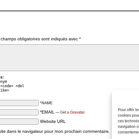
 champs obligatoires sont indiqués avec
*
s:
onym
 <code> <del
rike>
*NAME
Pour offrir 
*EMAIL
—
Get a Gravatar
cookies pour
Website URL
ces technolo
navigation ou
ite dans le navigateur pour mon prochain commentaire.
consentement