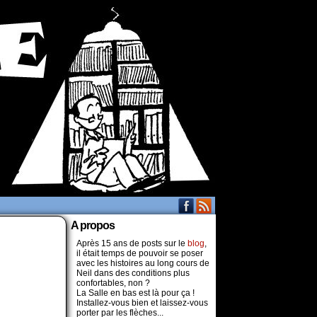
A propos
Après 15 ans de posts sur le
blog
,
il était temps de pouvoir se poser
avec les histoires au long cours de
Neil dans des conditions plus
confortables, non ?
La Salle en bas est là pour ça !
Installez-vous bien et laissez-vous
porter par les flèches...