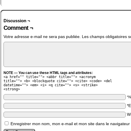
Discussion ¬
Comment ¬
Votre adresse e-mail ne sera pas publiée.
Les champs obligatoires s
NOTE — You can use these HTML tags and attributes:
<a href="" title=""> <abbr title=""> <acronym
title=""> <b> <blockquote cite=""> <cite> <code> <del
datetime=""> <em> <i> <q cite=""> <s> <strike>
<strong>
*
*
W
Enregistrer mon nom, mon e-mail et mon site dans le navigateu