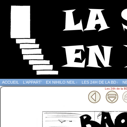
ACCUEIL
L’APPART’
EX NIHILO NEIL
LES 24H DE LA BD
NE
↓
↓
Les 24h de la B