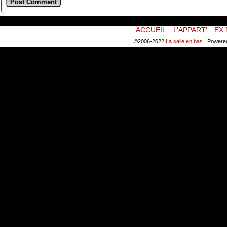
ACCUEIL
L’APPART’
EX 
©2006-2022
La salle en bas
|
Powere