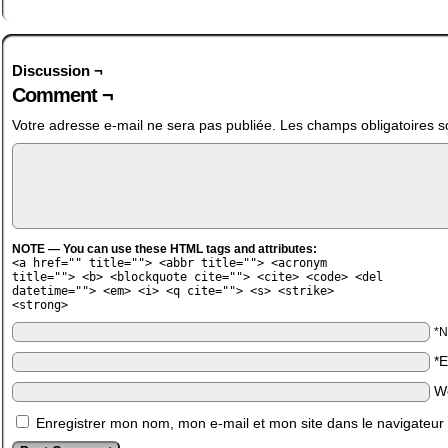
Discussion ¬
Comment ¬
Votre adresse e-mail ne sera pas publiée.
Les champs obligatoires s
NOTE — You can use these HTML tags and attributes:
<a href="" title=""> <abbr title=""> <acronym
title=""> <b> <blockquote cite=""> <cite> <code> <del
datetime=""> <em> <i> <q cite=""> <s> <strike>
<strong>
*
*
W
Enregistrer mon nom, mon e-mail et mon site dans le navigateu