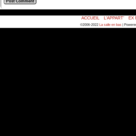
ACCUEIL
L’APPART’
EX 
©2006-2022
La salle en bas
|
Powere