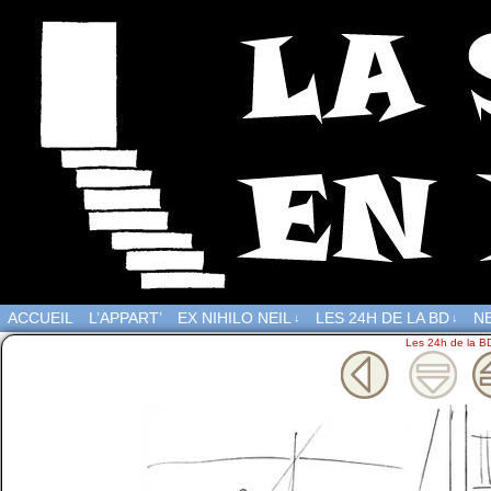
ACCUEIL
L’APPART’
EX NIHILO NEIL
LES 24H DE LA BD
NE
↓
↓
Les 24h de la B