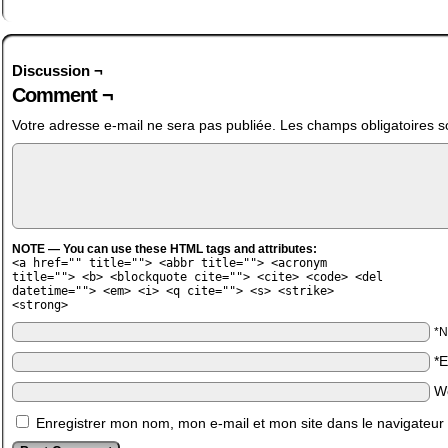
Discussion ¬
Comment ¬
Votre adresse e-mail ne sera pas publiée.
Les champs obligatoires s
NOTE — You can use these HTML tags and attributes:
<a href="" title=""> <abbr title=""> <acronym
title=""> <b> <blockquote cite=""> <cite> <code> <del
datetime=""> <em> <i> <q cite=""> <s> <strike>
<strong>
*
*
W
Enregistrer mon nom, mon e-mail et mon site dans le navigateu