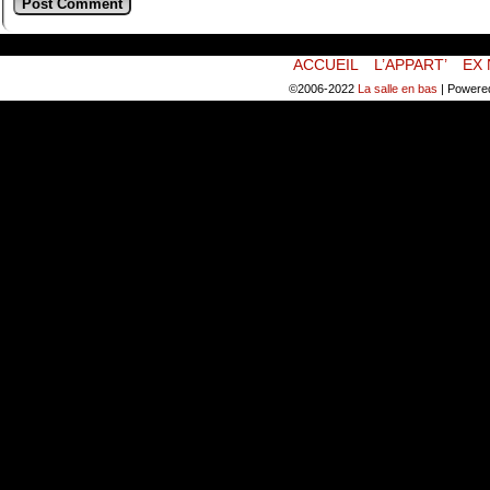
ACCUEIL
L’APPART’
EX 
©2006-2022
La salle en bas
|
Powere