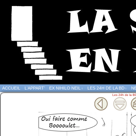
ACCUEIL
L’APPART’
EX NIHILO NEIL
LES 24H DE LA BD
NE
↓
↓
Les 24h de la B