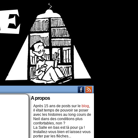
A propos
Après 15 ans de posts sur le
blog
,
il était temps de pouvoir se poser
avec les histoires au long cours de
Neil dans des conditions plus
confortables, non ?
La Salle en bas est là pour ça !
Installez-vous bien et laissez-vous
porter par les flèches...