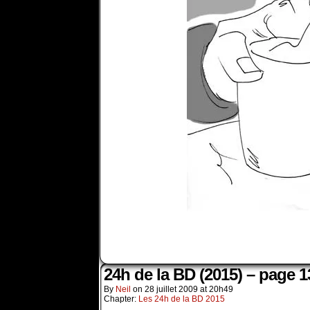
24h de la BD (2015) – page 1
By
Neil
on
28 juillet 2009
at
20h49
Chapter:
Les 24h de la BD 2015