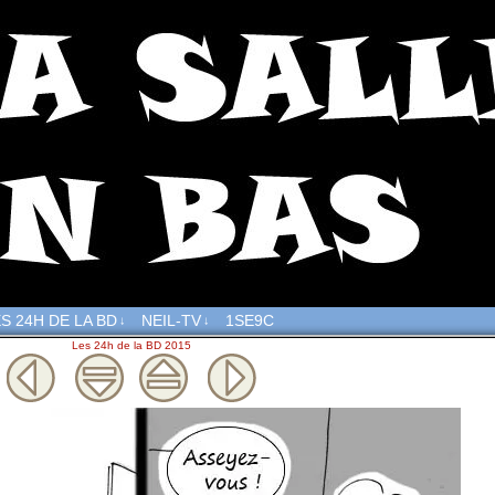
S 24H DE LA BD
NEIL-TV
1SE9C
↓
↓
Les 24h de la BD 2015