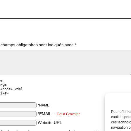
 champs obligatoires sont indiqués avec
*
s:
onym
 <code> <del
rike>
*NAME
Pour offrir 
*EMAIL
—
Get a Gravatar
cookies pour
Website URL
ces technolo
navigation ou