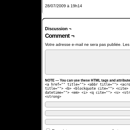
28/07/2009 à 19h14
Discussion ¬
Comment ¬
Votre adresse e-mail ne sera pas publiée.
Les
NOTE — You can use these HTML tags and attribute
<a href="" title=""> <abbr title=""> <acr
title=""> <b> <blockquote cite=""> <cite>
datetime=""> <em> <i> <q cite=""> <s> <st
<strong>