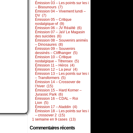
Émission 03 – Les points sur les i
– Bisounours (7)
Émission 04 – Vivement lundi –
DV (7)
Émission 05 – Critique
nostalgique-vf (9)
Émission 06 – JV Réalité (6)
Émission 07 – JaV Le Magasin
des suicides (6)
Émission 08 – Souvenirs animés
– Dinosaures (8)
Émission 09 – Souvenirs
dessinés – Cliffhanger (5)
Émission 10 – Critique
nostalgique – Titrensex (5)
Émission 11 – Héros (4)
Émission 12 – La peur (4)
Émission 13 – Les points sur les i
– Transformers (5)
Émission 14 – Crossover de
l’hiver (15)
Émission 15 – Hard Korner –
Jurassic Park (6)
Émission 16 – CDAL – Roi
Lion (5)
Émission 17 – Aladdin (4)
Émission 18 – Les points sur les i
– crossover 2 (15)
1 semaine en 9 cases (13)
Commentaires récents