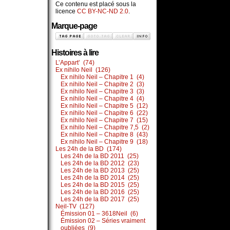
Ce contenu est placé sous la
licence
CC BY-NC-ND 2.0
.
Marque-page
Histoires à lire
L’Appart’ (74)
Ex nihilo Neil (126)
Ex nihilo Neil – Chapitre 1 (4)
Ex nihilo Neil – Chapitre 2 (3)
Ex nihilo Neil – Chapitre 3 (3)
Ex nihilo Neil – Chapitre 4 (4)
Ex nihilo Neil – Chapitre 5 (12)
Ex nihilo Neil – Chapitre 6 (22)
Ex nihilo Neil – Chapitre 7 (15)
Ex nihilo Neil – Chapitre 7,5 (2)
Ex nihilo Neil – Chapitre 8 (43)
Ex nihilo Neil – Chapitre 9 (18)
Les 24h de la BD (174)
Les 24h de la BD 2011 (25)
Les 24h de la BD 2012 (23)
Les 24h de la BD 2013 (25)
Les 24h de la BD 2014 (25)
Les 24h de la BD 2015 (25)
Les 24h de la BD 2016 (25)
Les 24h de la BD 2017 (25)
Neil-TV (127)
Émission 01 – 3618Neil (6)
Émission 02 – Séries vraiment
oubliées (9)