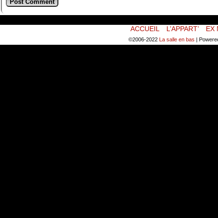
ACCUEIL
L’APPART’
EX 
©2006-2022
La salle en bas
|
Powere