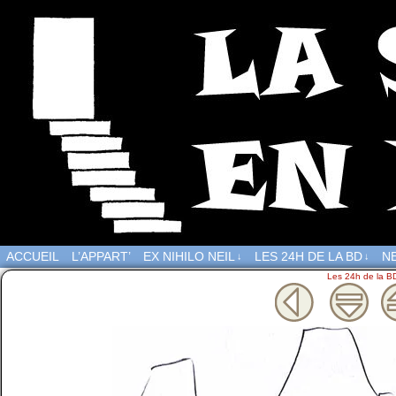
ACCUEIL
L’APPART’
EX NIHILO NEIL
LES 24H DE LA BD
NE
↓
↓
Les 24h de la B