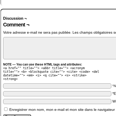
Discussion ¬
Comment ¬
Votre adresse e-mail ne sera pas publiée.
Les champs obligatoires s
NOTE — You can use these HTML tags and attributes:
<a href="" title=""> <abbr title=""> <acronym
title=""> <b> <blockquote cite=""> <cite> <code> <del
datetime=""> <em> <i> <q cite=""> <s> <strike>
<strong>
*
*
W
Enregistrer mon nom, mon e-mail et mon site dans le navigateu