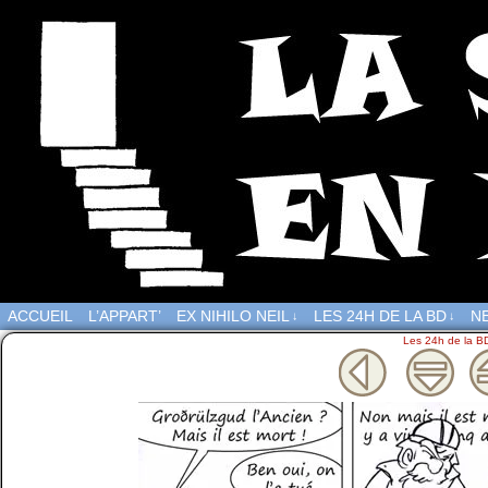
ACCUEIL
L’APPART’
EX NIHILO NEIL
LES 24H DE LA BD
NE
↓
↓
Les 24h de la B