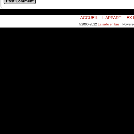
ACCUEIL
L’APPART’
EX 
©2006-2022
La salle en bas
|
Powere