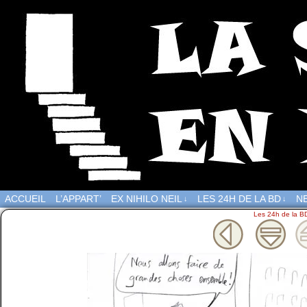
ACCUEIL
L’APPART’
EX NIHILO NEIL
LES 24H DE LA BD
NE
↓
↓
Les 24h de la B