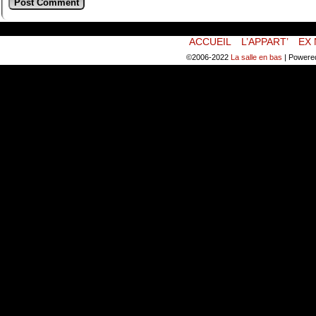
ACCUEIL
L’APPART’
EX 
©2006-2022
La salle en bas
|
Powere