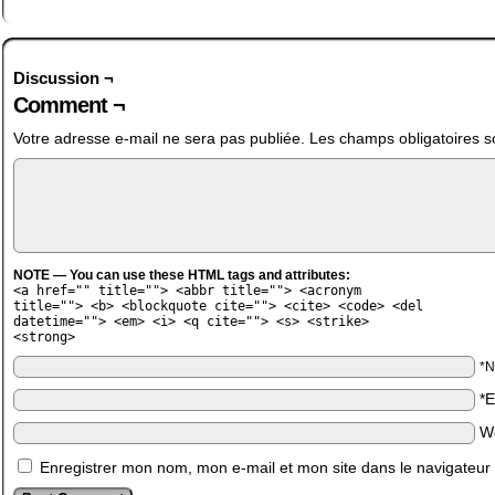
Discussion ¬
Comment ¬
Votre adresse e-mail ne sera pas publiée.
Les champs obligatoires s
NOTE — You can use these HTML tags and attributes:
<a href="" title=""> <abbr title=""> <acronym
title=""> <b> <blockquote cite=""> <cite> <code> <del
datetime=""> <em> <i> <q cite=""> <s> <strike>
<strong>
*
*
W
Enregistrer mon nom, mon e-mail et mon site dans le navigateu