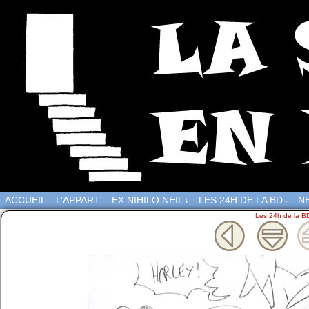
ACCUEIL
L’APPART’
EX NIHILO NEIL
LES 24H DE LA BD
NE
↓
↓
Les 24h de la B