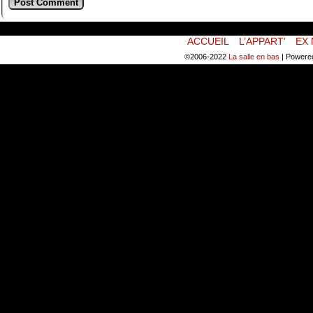
ACCUEIL
L’APPART’
EX 
©2006-2022
La salle en bas
|
Powere