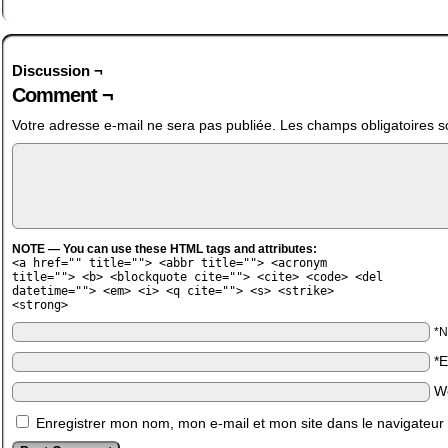
Discussion ¬
Comment ¬
Votre adresse e-mail ne sera pas publiée.
Les champs obligatoires s
NOTE — You can use these HTML tags and attributes:
<a href="" title=""> <abbr title=""> <acronym
title=""> <b> <blockquote cite=""> <cite> <code> <del
datetime=""> <em> <i> <q cite=""> <s> <strike>
<strong>
*
*
W
Enregistrer mon nom, mon e-mail et mon site dans le navigateu