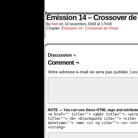
Émission 14 – Crossover de 
By
Neil
on
18 novembre 2008
at
17h08
Chapter:
Émission 14 - Crossover de l'hiver
Discussion ¬
Comment ¬
Votre adresse e-mail ne sera pas publiée.
Les
NOTE — You can use these HTML tags and attribute
<a href="" title=""> <abbr title=""> <acr
title=""> <b> <blockquote cite=""> <cite>
datetime=""> <em> <i> <q cite=""> <s> <st
<strong>