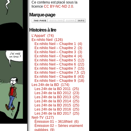
Ce contenu est placé sous la
licence
CC BY-NC-ND 2.0
.
Marque-page
Histoires à lire
L’Appart’ (74)
Ex nihilo Neil (126)
Ex nihilo Neil – Chapitre 1 (4)
Ex nihilo Neil – Chapitre 2 (3)
Ex nihilo Neil – Chapitre 3 (3)
Ex nihilo Neil – Chapitre 4 (4)
Ex nihilo Neil – Chapitre 5 (12)
Ex nihilo Neil – Chapitre 6 (22)
Ex nihilo Neil – Chapitre 7 (15)
Ex nihilo Neil – Chapitre 7,5 (2)
Ex nihilo Neil – Chapitre 8 (43)
Ex nihilo Neil – Chapitre 9 (18)
Les 24h de la BD (174)
Les 24h de la BD 2011 (25)
Les 24h de la BD 2012 (23)
Les 24h de la BD 2013 (25)
Les 24h de la BD 2014 (25)
Les 24h de la BD 2015 (25)
Les 24h de la BD 2016 (25)
Les 24h de la BD 2017 (25)
Neil-TV (127)
Émission 01 – 3618Neil (6)
Émission 02 – Séries vraiment
oubliées (9)