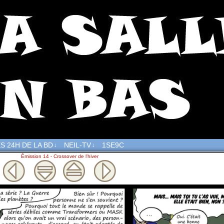
S 24H DE LA BD
NEIL-TV
1SE9C
↓
↓
Émission 14 - Crossover de l'hiver