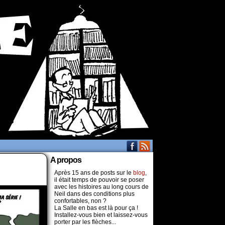
A propos
Après 15 ans de posts sur le
blog
,
il était temps de pouvoir se poser
avec les histoires au long cours de
Neil dans des conditions plus
confortables, non ?
La Salle en bas est là pour ça !
Installez-vous bien et laissez-vous
porter par les flèches...