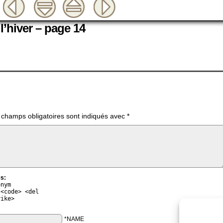
l’hiver – page 14
 champs obligatoires sont indiqués avec
*
s:
onym
 <code> <del
rike>
*NAME