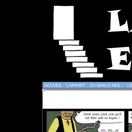
ACCUEIL
L’APPART’
EX NIHILO NEIL
LE
↓