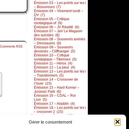
Émission 03 – Les points sur les i
– Bisounours (7)
Émission 04 – Vivement lundi –
DV (7)
Émission 05 – Critique
nostalgique-vf (9)
Émission 06 – JV Réalité (6)
Émission 07 – JaV Le Magasin
des suicides (6)
Émission 08 – Souvenirs animés
– Dinosaures (8)
Comments RSS
Émission 09 – Souvenirs
dessinés – Cliffhanger (5)
Émission 10 – Critique
nostalgique – Titrensex (5)
Émission 11 – Héros (4)
Émission 12 – La peur (4)
Émission 13 – Les points sur les i
– Transformers (5)
Émission 14 – Crossover de
l’hiver (15)
Émission 15 – Hard Korner –
Jurassic Park (6)
Émission 16 – CDAL – Roi
Lion (5)
Émission 17 – Aladdin (4)
Émission 18 – Les points sur les i
– crossover 2 (15)
1 semaine en 9 cases (13)
Gérer le consentement
Commentaires récents