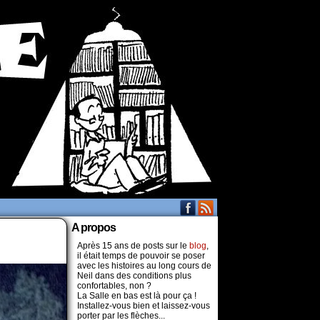
A propos
Après 15 ans de posts sur le
blog
,
il était temps de pouvoir se poser
avec les histoires au long cours de
Neil dans des conditions plus
confortables, non ?
La Salle en bas est là pour ça !
Installez-vous bien et laissez-vous
porter par les flèches...