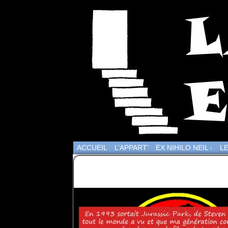
ACCUEIL
L’APPART’
EX NIHILO NEIL
LE
↓