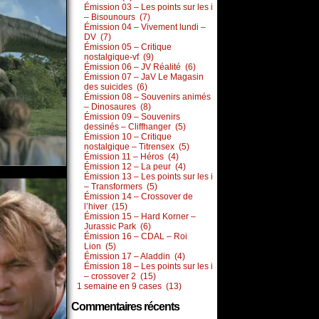
Émission 03 – Les points sur les i
– Bisounours (7)
Émission 04 – Vivement lundi –
DV (7)
Émission 05 – Critique
nostalgique-vf (9)
Émission 06 – JV Réalité (6)
Émission 07 – JaV Le Magasin
des suicides (6)
Émission 08 – Souvenirs animés
– Dinosaures (8)
Émission 09 – Souvenirs
dessinés – Cliffhanger (5)
Émission 10 – Critique
nostalgique – Titrensex (5)
Émission 11 – Héros (4)
Émission 12 – La peur (4)
Émission 13 – Les points sur les i
– Transformers (5)
Émission 14 – Crossover de
l’hiver (15)
Émission 15 – Hard Korner –
Jurassic Park (6)
Émission 16 – CDAL – Roi
Lion (5)
Émission 17 – Aladdin (4)
Émission 18 – Les points sur les i
– crossover 2 (15)
1 semaine en 9 cases (13)
Commentaires récents