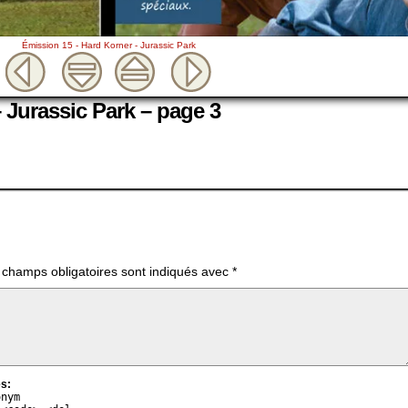
Émission 15 - Hard Korner - Jurassic Park
 Jurassic Park – page 3
 champs obligatoires sont indiqués avec
*
s:
onym