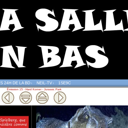
S 24H DE LA BD
NEIL-TV
1SE9C
↓
↓
Émission 15 - Hard Korner - Jurassic Park