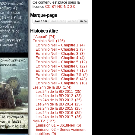
Ce contenu est placé sous la
licence
CC BY-NC-ND 2.0
.
Marque-page
Histoires à lire
L’Appart’ (74)
Ex nihilo Neil (126)
Ex nihilo Neil – Chapitre 1 (4)
Ex nihilo Neil – Chapitre 2 (3)
Ex nihilo Neil – Chapitre 3 (3)
Ex nihilo Neil – Chapitre 4 (4)
Ex nihilo Neil – Chapitre 5 (12)
Ex nihilo Neil – Chapitre 6 (22)
Ex nihilo Neil – Chapitre 7 (15)
Ex nihilo Neil – Chapitre 7,5 (2)
Ex nihilo Neil – Chapitre 8 (43)
Ex nihilo Neil – Chapitre 9 (18)
Les 24h de la BD (174)
Les 24h de la BD 2011 (25)
Les 24h de la BD 2012 (23)
Les 24h de la BD 2013 (25)
Les 24h de la BD 2014 (25)
Les 24h de la BD 2015 (25)
Les 24h de la BD 2016 (25)
Les 24h de la BD 2017 (25)
Neil-TV (127)
Émission 01 – 3618Neil (6)
Émission 02 – Séries vraiment
oubliées (9)