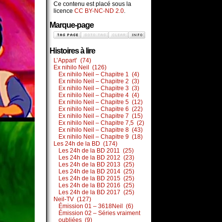
Ce contenu est placé sous la
licence
CC BY-NC-ND 2.0
.
Marque-page
Histoires à lire
L’Appart’ (74)
Ex nihilo Neil (126)
Ex nihilo Neil – Chapitre 1 (4)
Ex nihilo Neil – Chapitre 2 (3)
Ex nihilo Neil – Chapitre 3 (3)
Ex nihilo Neil – Chapitre 4 (4)
Ex nihilo Neil – Chapitre 5 (12)
Ex nihilo Neil – Chapitre 6 (22)
Ex nihilo Neil – Chapitre 7 (15)
Ex nihilo Neil – Chapitre 7,5 (2)
Ex nihilo Neil – Chapitre 8 (43)
Ex nihilo Neil – Chapitre 9 (18)
Les 24h de la BD (174)
Les 24h de la BD 2011 (25)
Les 24h de la BD 2012 (23)
Les 24h de la BD 2013 (25)
Les 24h de la BD 2014 (25)
Les 24h de la BD 2015 (25)
Les 24h de la BD 2016 (25)
Les 24h de la BD 2017 (25)
Neil-TV (127)
Émission 01 – 3618Neil (6)
Émission 02 – Séries vraiment
oubliées (9)