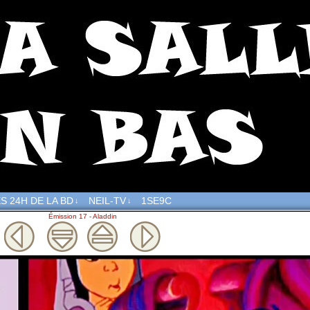
S 24H DE LA BD
NEIL-TV
1SE9C
↓
↓
Émission 17 - Aladdin