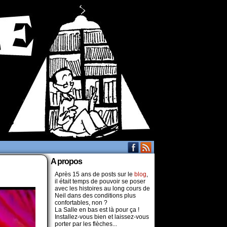
A propos
Après 15 ans de posts sur le
blog
,
il était temps de pouvoir se poser
avec les histoires au long cours de
Neil dans des conditions plus
confortables, non ?
La Salle en bas est là pour ça !
Installez-vous bien et laissez-vous
porter par les flèches...