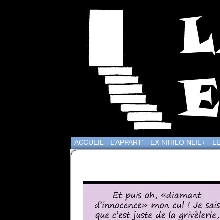
ACCUEIL
L’APPART’
EX NIHILO NEIL
LE
↓