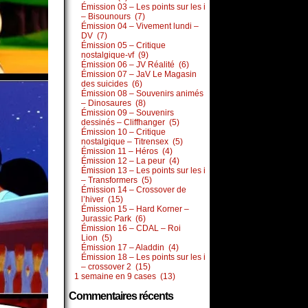
Émission 03 – Les points sur les i
– Bisounours (7)
Émission 04 – Vivement lundi –
DV (7)
Émission 05 – Critique
nostalgique-vf (9)
Émission 06 – JV Réalité (6)
Émission 07 – JaV Le Magasin
des suicides (6)
Émission 08 – Souvenirs animés
– Dinosaures (8)
Émission 09 – Souvenirs
dessinés – Cliffhanger (5)
Émission 10 – Critique
nostalgique – Titrensex (5)
Émission 11 – Héros (4)
Émission 12 – La peur (4)
Émission 13 – Les points sur les i
– Transformers (5)
Émission 14 – Crossover de
l’hiver (15)
Émission 15 – Hard Korner –
Jurassic Park (6)
Émission 16 – CDAL – Roi
Lion (5)
Émission 17 – Aladdin (4)
Émission 18 – Les points sur les i
– crossover 2 (15)
1 semaine en 9 cases (13)
Commentaires récents