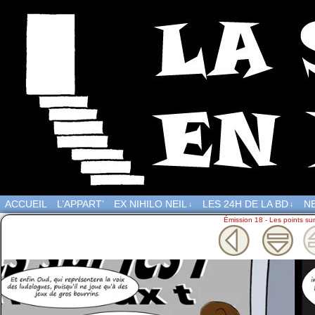
ACCUEIL
L’APPART’
EX NIHILO NEIL
LES 24H DE LA BD
NE
↓
↓
Émission 18 - Les points sur 