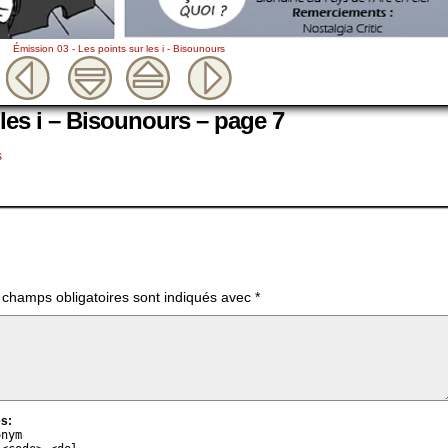
Émission 03 - Les points sur les i - Bisounours
les i – Bisounours – page 7
s
 champs obligatoires sont indiqués avec
*
s:
onym