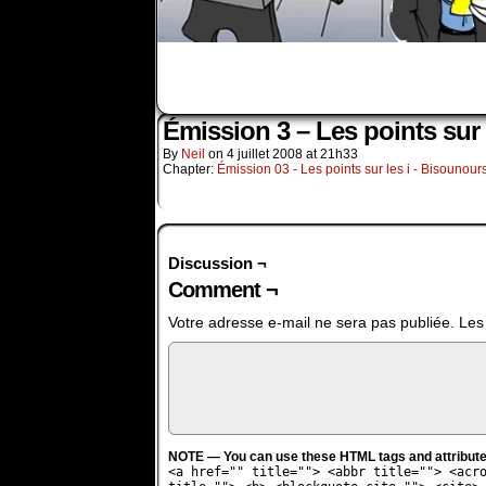
Émission 3 – Les points sur 
By
Neil
on
4 juillet 2008
at
21h33
Chapter:
Émission 03 - Les points sur les i - Bisounour
Discussion ¬
Comment ¬
Votre adresse e-mail ne sera pas publiée.
Les
NOTE — You can use these HTML tags and attribute
<a href="" title=""> <abbr title=""> <acr