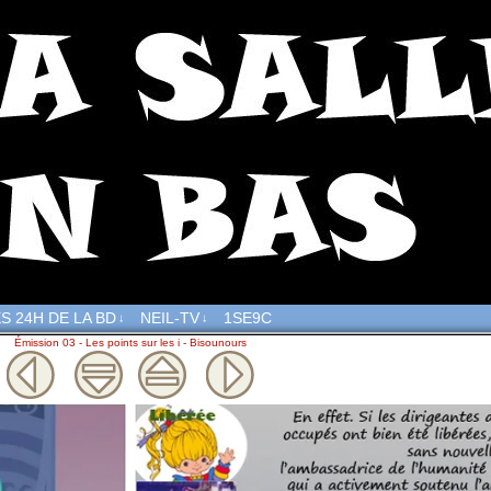
S 24H DE LA BD
NEIL-TV
1SE9C
↓
↓
Émission 03 - Les points sur les i - Bisounours