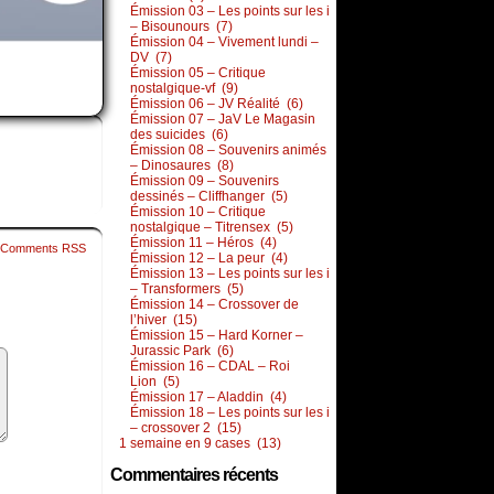
Émission 03 – Les points sur les i
– Bisounours (7)
Émission 04 – Vivement lundi –
DV (7)
Émission 05 – Critique
nostalgique-vf (9)
Émission 06 – JV Réalité (6)
Émission 07 – JaV Le Magasin
des suicides (6)
Émission 08 – Souvenirs animés
– Dinosaures (8)
Émission 09 – Souvenirs
dessinés – Cliffhanger (5)
Émission 10 – Critique
nostalgique – Titrensex (5)
Émission 11 – Héros (4)
Comments RSS
Émission 12 – La peur (4)
Émission 13 – Les points sur les i
– Transformers (5)
Émission 14 – Crossover de
l’hiver (15)
Émission 15 – Hard Korner –
Jurassic Park (6)
Émission 16 – CDAL – Roi
Lion (5)
Émission 17 – Aladdin (4)
Émission 18 – Les points sur les i
– crossover 2 (15)
1 semaine en 9 cases (13)
Commentaires récents