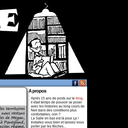
A propos
Après 15 ans de posts sur le
blog
,
il était temps de pouvoir se poser
avec les histoires au long cours de
Neil dans des conditions plus
confortables, non ?
La Salle en bas est là pour ça !
Installez-vous bien et laissez-vous
porter par les flèches...