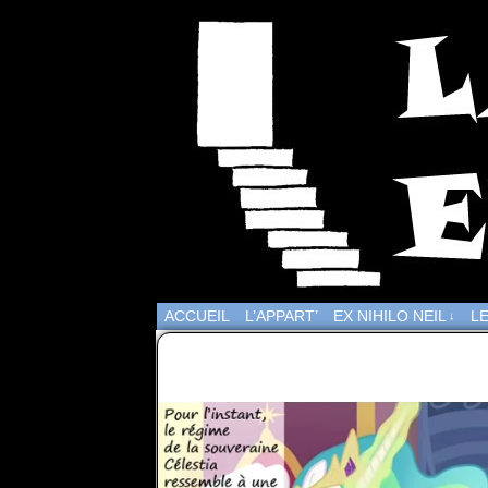
ACCUEIL
L’APPART’
EX NIHILO NEIL
LE
↓