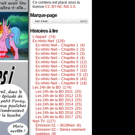
Ce contenu est placé sous la
licence
CC BY-NC-ND 2.0
.
Marque-page
Histoires à lire
L’Appart’ (74)
Ex nihilo Neil (126)
Ex nihilo Neil – Chapitre 1 (4)
Ex nihilo Neil – Chapitre 2 (3)
Ex nihilo Neil – Chapitre 3 (3)
Ex nihilo Neil – Chapitre 4 (4)
Ex nihilo Neil – Chapitre 5 (12)
Ex nihilo Neil – Chapitre 6 (22)
Ex nihilo Neil – Chapitre 7 (15)
Ex nihilo Neil – Chapitre 7,5 (2)
Ex nihilo Neil – Chapitre 8 (43)
Ex nihilo Neil – Chapitre 9 (18)
Les 24h de la BD (174)
Les 24h de la BD 2011 (25)
Les 24h de la BD 2012 (23)
Les 24h de la BD 2013 (25)
Les 24h de la BD 2014 (25)
Les 24h de la BD 2015 (25)
Les 24h de la BD 2016 (25)
Les 24h de la BD 2017 (25)
Neil-TV (127)
Émission 01 – 3618Neil (6)
Émission 02 – Séries vraiment
oubliées (9)