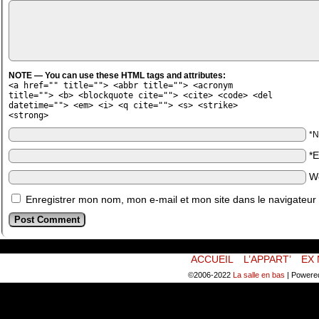
NOTE — You can use these HTML tags and attributes:
<a href="" title=""> <abbr title=""> <acronym
title=""> <b> <blockquote cite=""> <cite> <code> <del
datetime=""> <em> <i> <q cite=""> <s> <strike>
<strong>
*
*
W
Enregistrer mon nom, mon e-mail et mon site dans le navigateu
ACCUEIL
L’APPART’
EX 
©2006-2022
La salle en bas
|
Powere