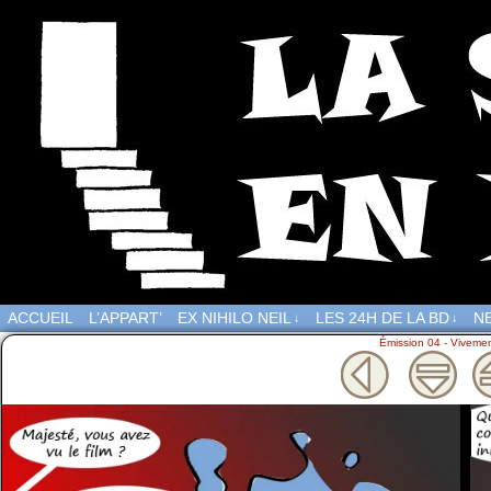
ACCUEIL
L’APPART’
EX NIHILO NEIL
LES 24H DE LA BD
NE
↓
↓
Émission 04 - Vivemen