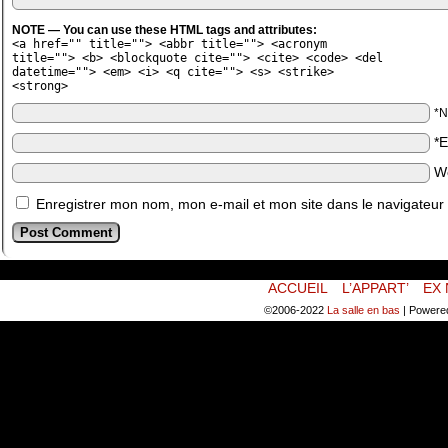
NOTE — You can use these HTML tags and attributes:
<a href="" title=""> <abbr title=""> <acronym
title=""> <b> <blockquote cite=""> <cite> <code> <del
datetime=""> <em> <i> <q cite=""> <s> <strike>
<strong>
*
*
W
Enregistrer mon nom, mon e-mail et mon site dans le navigateu
ACCUEIL
L’APPART’
EX 
©2006-2022
La salle en bas
|
Powere