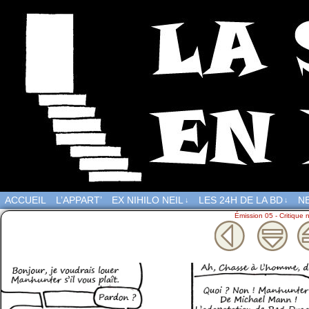
ACCUEIL
L’APPART’
EX NIHILO NEIL
LES 24H DE LA BD
NE
↓
↓
Émission 05 - Critique 