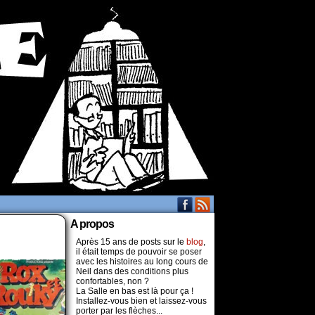
A propos
Après 15 ans de posts sur le
blog
,
il était temps de pouvoir se poser
avec les histoires au long cours de
Neil dans des conditions plus
confortables, non ?
La Salle en bas est là pour ça !
Installez-vous bien et laissez-vous
porter par les flèches...