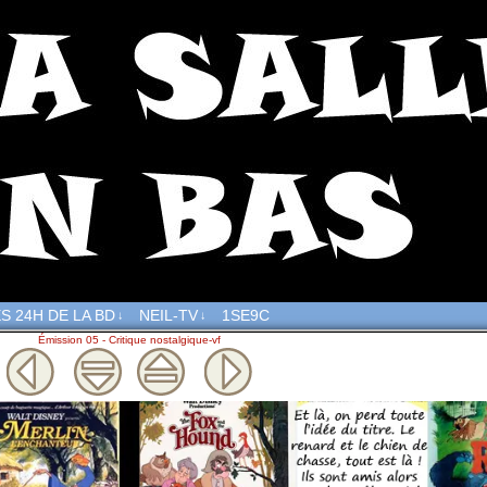
S 24H DE LA BD
NEIL-TV
1SE9C
↓
↓
Émission 05 - Critique nostalgique-vf