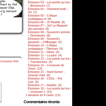
Émission 03 – Les points sur les i
– Bisounours (7)
Émission 04 – Vivement lundi –
DV (7)
Émission 05 – Critique
nostalgique-vf (9)
Émission 06 – JV Réalité (6)
Émission 07 – JaV Le Magasin
des suicides (6)
Émission 08 – Souvenirs animés
– Dinosaures (8)
Émission 09 – Souvenirs
dessinés – Cliffhanger (5)
Émission 10 – Critique
nostalgique – Titrensex (5)
Émission 11 – Héros (4)
Émission 12 – La peur (4)
Émission 13 – Les points sur les i
Comments RSS
– Transformers (5)
Émission 14 – Crossover de
l’hiver (15)
Émission 15 – Hard Korner –
Jurassic Park (6)
Émission 16 – CDAL – Roi
Lion (5)
Émission 17 – Aladdin (4)
Émission 18 – Les points sur les i
– crossover 2 (15)
1 semaine en 9 cases (13)
Commentaires récents