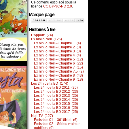
Ce contenu est placé sous la
licence
CC BY-NC-ND 2.0
.
Marque-page
Histoires à lire
L’Appart’ (74)
Ex nihilo Neil (126)
Ex nihilo Neil – Chapitre 1 (4)
Ex nihilo Neil – Chapitre 2 (3)
Ex nihilo Neil – Chapitre 3 (3)
Ex nihilo Neil – Chapitre 4 (4)
Ex nihilo Neil – Chapitre 5 (12)
Ex nihilo Neil – Chapitre 6 (22)
Ex nihilo Neil – Chapitre 7 (15)
Ex nihilo Neil – Chapitre 7,5 (2)
Ex nihilo Neil – Chapitre 8 (43)
Ex nihilo Neil – Chapitre 9 (18)
Les 24h de la BD (174)
Les 24h de la BD 2011 (25)
Les 24h de la BD 2012 (23)
Les 24h de la BD 2013 (25)
Les 24h de la BD 2014 (25)
Les 24h de la BD 2015 (25)
Les 24h de la BD 2016 (25)
Les 24h de la BD 2017 (25)
Neil-TV (127)
Émission 01 – 3618Neil (6)
Émission 02 – Séries vraiment
oubliées (9)