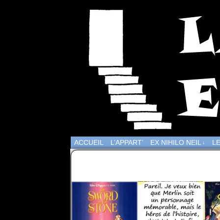
ACCUEIL
L’APPART’
EX NIHILO NEIL
LE
↓