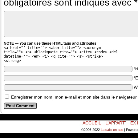
obligatoires sont indiqués avec
*
NOTE — You can use these HTML tags and attributes:
<a href="" title=""> <abbr title=""> <acronym
title=""> <b> <blockquote cite=""> <cite> <code> <del
datetime=""> <em> <i> <q cite=""> <s> <strike>
<strong>
*
*
W
Enregistrer mon nom, mon e-mail et mon site dans le navigateu
ACCUEIL
L’APPART’
EX 
©2006-2022
La salle en bas
|
Powere