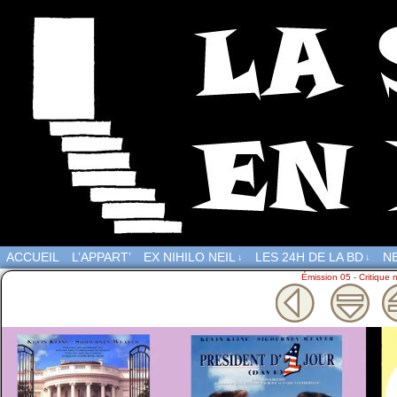
ACCUEIL
L’APPART’
EX NIHILO NEIL
LES 24H DE LA BD
NE
↓
↓
Émission 05 - Critique 