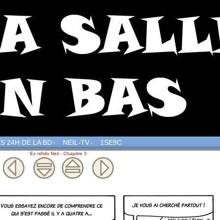
S 24H DE LA BD
NEIL-TV
1SE9C
↓
↓
Ex nihilo Neil - Chapitre 5