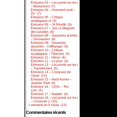
Émission 03 – Les points sur les i
– Bisounours (7)
Émission 04 – Vivement lundi –
DV (7)
Émission 05 – Critique
nostalgique-vf (9)
Émission 06 – JV Réalité (6)
Émission 07 – JaV Le Magasin
des suicides (6)
Émission 08 – Souvenirs animés
– Dinosaures (8)
Émission 09 – Souvenirs
dessinés – Cliffhanger (5)
Émission 10 – Critique
nostalgique – Titrensex (5)
Émission 11 – Héros (4)
Émission 12 – La peur (4)
Émission 13 – Les points sur les i
– Transformers (5)
Émission 14 – Crossover de
l’hiver (15)
Émission 15 – Hard Korner –
Jurassic Park (6)
Émission 16 – CDAL – Roi
Lion (5)
Émission 17 – Aladdin (4)
Émission 18 – Les points sur les i
– crossover 2 (15)
1 semaine en 9 cases (13)
Commentaires récents