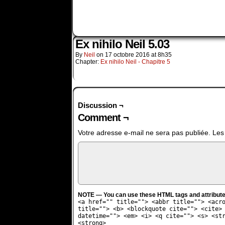
Ex nihilo Neil 5.03
By
Neil
on
17 octobre 2016
at
8h35
Chapter:
Ex nihilo Neil - Chapitre 5
Discussion ¬
Comment ¬
Votre adresse e-mail ne sera pas publiée.
Les
NOTE — You can use these HTML tags and attribute
<a href="" title=""> <abbr title=""> <acr
title=""> <b> <blockquote cite=""> <cite>
datetime=""> <em> <i> <q cite=""> <s> <st
<strong>