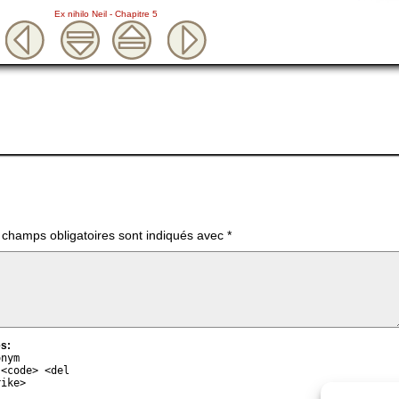
Ex nihilo Neil - Chapitre 5
 champs obligatoires sont indiqués avec
*
s:
onym
 <code> <del
rike>