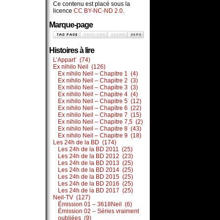
Ce contenu est placé sous la
licence
CC BY-NC-ND 2.0
.
Marque-page
Histoires à lire
L’Appart’ (74)
Ex nihilo Neil (126)
Ex nihilo Neil – Chapitre 1 (4)
Ex nihilo Neil – Chapitre 2 (3)
Ex nihilo Neil – Chapitre 3 (3)
Ex nihilo Neil – Chapitre 4 (4)
Ex nihilo Neil – Chapitre 5 (12)
Ex nihilo Neil – Chapitre 6 (22)
Ex nihilo Neil – Chapitre 7 (15)
Ex nihilo Neil – Chapitre 7,5 (2)
Ex nihilo Neil – Chapitre 8 (43)
Ex nihilo Neil – Chapitre 9 (18)
Les 24h de la BD (174)
Les 24h de la BD 2011 (25)
Les 24h de la BD 2012 (23)
Les 24h de la BD 2013 (25)
Les 24h de la BD 2014 (25)
Les 24h de la BD 2015 (25)
Les 24h de la BD 2016 (25)
Les 24h de la BD 2017 (25)
Neil-TV (127)
Émission 01 – 3618Neil (6)
Émission 02 – Séries vraiment
oubliées (9)