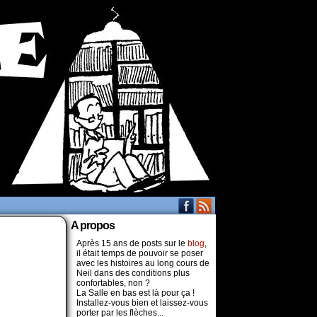
A propos
Après 15 ans de posts sur le
blog
,
il était temps de pouvoir se poser
avec les histoires au long cours de
Neil dans des conditions plus
confortables, non ?
La Salle en bas est là pour ça !
Installez-vous bien et laissez-vous
porter par les flèches...