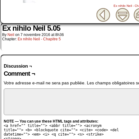
Ex nihilo Neil - Ch
Ex nihilo Neil 5.05
By
Neil
on
7 novembre 2016
at
8h36
Chapter:
Ex nihilo Neil - Chapitre 5
Discussion ¬
Comment ¬
Votre adresse e-mail ne sera pas publiée.
Les champs obligatoires s
NOTE — You can use these HTML tags and attributes:
<a href="" title=""> <abbr title=""> <acronym
title=""> <b> <blockquote cite=""> <cite> <code> <del
datetime=""> <em> <i> <q cite=""> <s> <strike>
<strong>