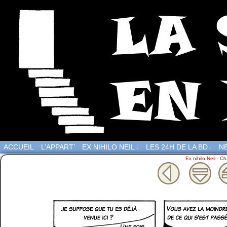
ACCUEIL
L’APPART’
EX NIHILO NEIL
LES 24H DE LA BD
NE
↓
↓
Ex nihilo Neil - Ch