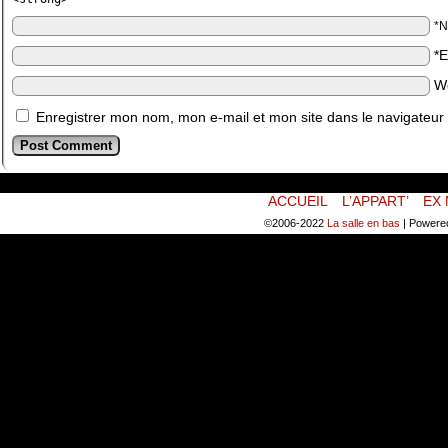
*
*
W
Enregistrer mon nom, mon e-mail et mon site dans le navigateu
ACCUEIL
L’APPART’
EX 
©2006-2022
La salle en bas
|
Powere