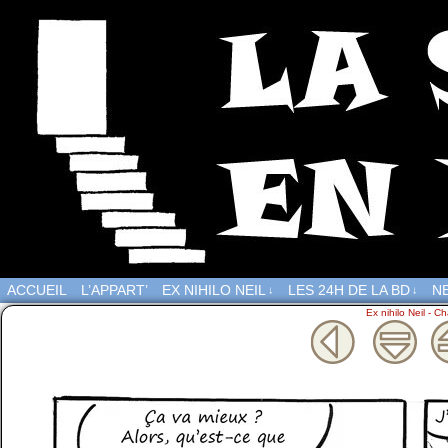
ACCUEIL
L’APPART’
EX NIHILO NEIL
LES 24H DE LA BD
NE
↓
↓
Ex nihilo Neil - Ch