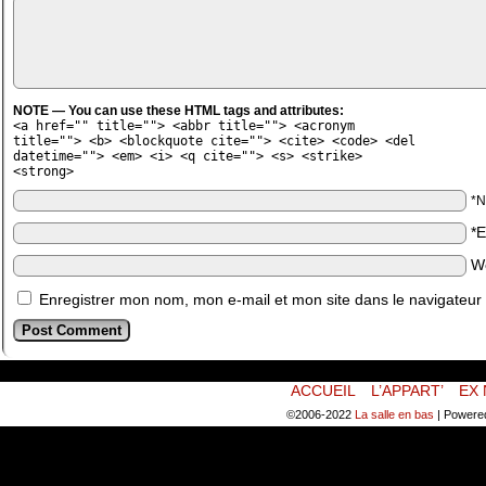
NOTE — You can use these HTML tags and attributes:
<a href="" title=""> <abbr title=""> <acronym
title=""> <b> <blockquote cite=""> <cite> <code> <del
datetime=""> <em> <i> <q cite=""> <s> <strike>
<strong>
*
*
W
Enregistrer mon nom, mon e-mail et mon site dans le navigateu
ACCUEIL
L’APPART’
EX 
©2006-2022
La salle en bas
|
Powere