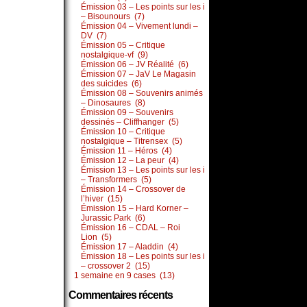
Émission 03 – Les points sur les i
– Bisounours (7)
Émission 04 – Vivement lundi –
DV (7)
Émission 05 – Critique
nostalgique-vf (9)
Émission 06 – JV Réalité (6)
Émission 07 – JaV Le Magasin
des suicides (6)
Émission 08 – Souvenirs animés
– Dinosaures (8)
Émission 09 – Souvenirs
dessinés – Cliffhanger (5)
Émission 10 – Critique
nostalgique – Titrensex (5)
Émission 11 – Héros (4)
Émission 12 – La peur (4)
Émission 13 – Les points sur les i
– Transformers (5)
Émission 14 – Crossover de
l’hiver (15)
Émission 15 – Hard Korner –
Jurassic Park (6)
Émission 16 – CDAL – Roi
Lion (5)
Émission 17 – Aladdin (4)
Émission 18 – Les points sur les i
– crossover 2 (15)
1 semaine en 9 cases (13)
Commentaires récents