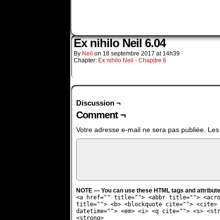
Ex nihilo Neil 6.04
By
Neil
on
18 septembre 2017
at
14h39
Chapter:
Ex nihilo Neil - Chapitre 6
Discussion ¬
Comment ¬
Votre adresse e-mail ne sera pas publiée.
Les
NOTE — You can use these HTML tags and attribute
<a href="" title=""> <abbr title=""> <acr
title=""> <b> <blockquote cite=""> <cite>
datetime=""> <em> <i> <q cite=""> <s> <st
<strong>