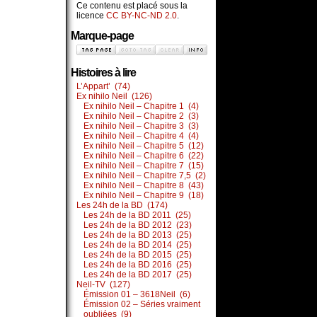
Ce contenu est placé sous la
licence
CC BY-NC-ND 2.0
.
Marque-page
Histoires à lire
L’Appart’ (74)
Ex nihilo Neil (126)
Ex nihilo Neil – Chapitre 1 (4)
Ex nihilo Neil – Chapitre 2 (3)
Ex nihilo Neil – Chapitre 3 (3)
Ex nihilo Neil – Chapitre 4 (4)
Ex nihilo Neil – Chapitre 5 (12)
Ex nihilo Neil – Chapitre 6 (22)
Ex nihilo Neil – Chapitre 7 (15)
Ex nihilo Neil – Chapitre 7,5 (2)
Ex nihilo Neil – Chapitre 8 (43)
Ex nihilo Neil – Chapitre 9 (18)
Les 24h de la BD (174)
Les 24h de la BD 2011 (25)
Les 24h de la BD 2012 (23)
Les 24h de la BD 2013 (25)
Les 24h de la BD 2014 (25)
Les 24h de la BD 2015 (25)
Les 24h de la BD 2016 (25)
Les 24h de la BD 2017 (25)
Neil-TV (127)
Émission 01 – 3618Neil (6)
Émission 02 – Séries vraiment
oubliées (9)