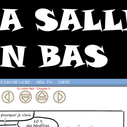
S 24H DE LA BD
NEIL-TV
1SE9C
↓
↓
Ex nihilo Neil - Chapitre 6