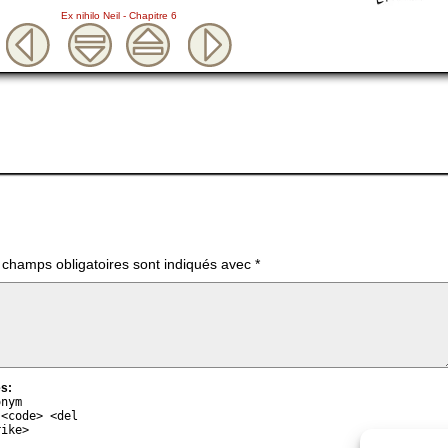
Ex nihilo Neil - Chapitre 6
 champs obligatoires sont indiqués avec
*
s:
onym
 <code> <del
rike>