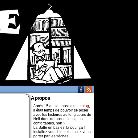
A propos
Après 15 ans de posts sur le
blog
,
il était temps de pouvoir se poser
avec les histoires au long cours de
Neil dans des conditions plus
confortables, non ?
La Salle en bas est là pour ça !
Installez-vous bien et laissez-vous
porter par les flèches...