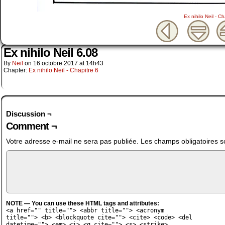
Ex nihilo Neil - Ch
Ex nihilo Neil 6.08
By
Neil
on
16 octobre 2017
at
14h43
Chapter:
Ex nihilo Neil - Chapitre 6
Discussion ¬
Comment ¬
Votre adresse e-mail ne sera pas publiée.
Les champs obligatoires s
NOTE — You can use these HTML tags and attributes:
<a href="" title=""> <abbr title=""> <acronym
title=""> <b> <blockquote cite=""> <cite> <code> <del
datetime=""> <em> <i> <q cite=""> <s> <strike>