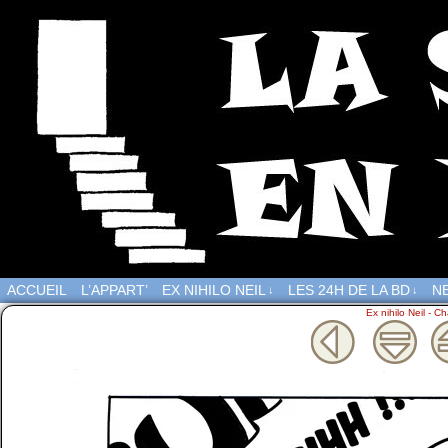
ACCUEIL
L’APPART’
EX NIHILO NEIL
LES 24H DE LA BD
NE
↓
↓
Ex nihilo Neil - Ch