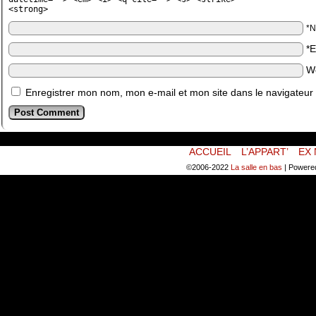
<strong>
*
*
W
Enregistrer mon nom, mon e-mail et mon site dans le navigateu
ACCUEIL
L’APPART’
EX 
©2006-2022
La salle en bas
|
Powere