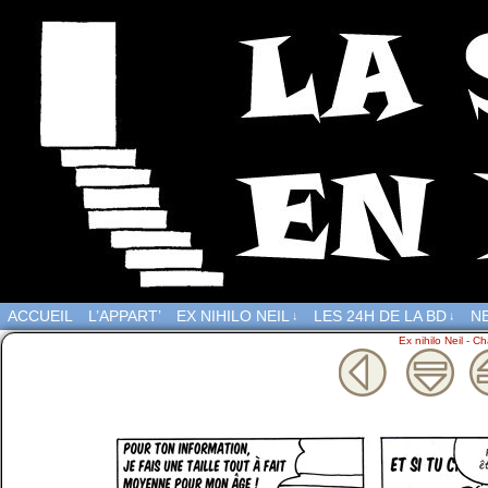
ACCUEIL
L’APPART’
EX NIHILO NEIL
LES 24H DE LA BD
NE
↓
↓
Ex nihilo Neil - Ch