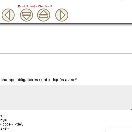
Ex nihilo Neil - Chapitre 8
 champs obligatoires sont indiqués avec
*
s:
onym
 <code> <del
rike>