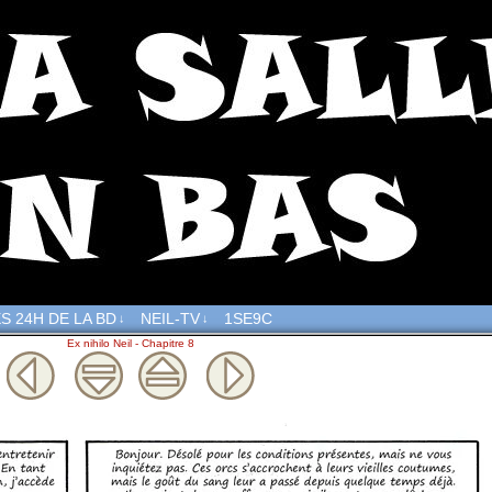
S 24H DE LA BD
NEIL-TV
1SE9C
↓
↓
Ex nihilo Neil - Chapitre 8