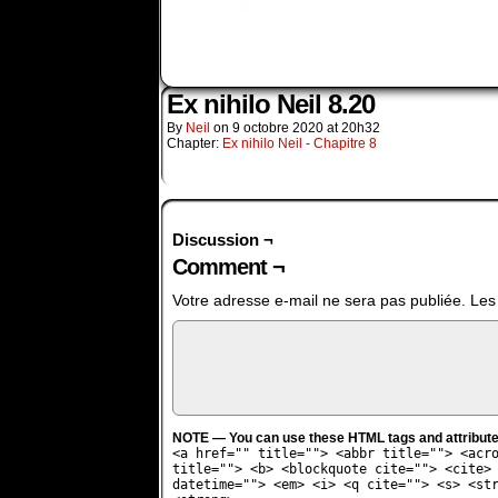
Ex nihilo Neil 8.20
By
Neil
on
9 octobre 2020
at
20h32
Chapter:
Ex nihilo Neil - Chapitre 8
Discussion ¬
Comment ¬
Votre adresse e-mail ne sera pas publiée.
Les
NOTE — You can use these HTML tags and attribute
<a href="" title=""> <abbr title=""> <acr
title=""> <b> <blockquote cite=""> <cite>
datetime=""> <em> <i> <q cite=""> <s> <st