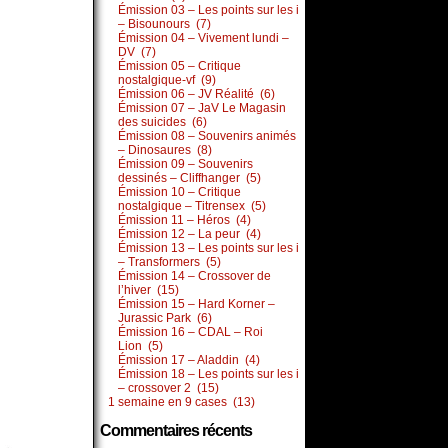
Émission 03 – Les points sur les i
– Bisounours (7)
Émission 04 – Vivement lundi –
DV (7)
Émission 05 – Critique
nostalgique-vf (9)
Émission 06 – JV Réalité (6)
Émission 07 – JaV Le Magasin
des suicides (6)
Émission 08 – Souvenirs animés
– Dinosaures (8)
Émission 09 – Souvenirs
dessinés – Cliffhanger (5)
Émission 10 – Critique
nostalgique – Titrensex (5)
Émission 11 – Héros (4)
Émission 12 – La peur (4)
Émission 13 – Les points sur les i
– Transformers (5)
Émission 14 – Crossover de
l’hiver (15)
Émission 15 – Hard Korner –
Jurassic Park (6)
Émission 16 – CDAL – Roi
Lion (5)
Émission 17 – Aladdin (4)
Émission 18 – Les points sur les i
– crossover 2 (15)
1 semaine en 9 cases (13)
Commentaires récents