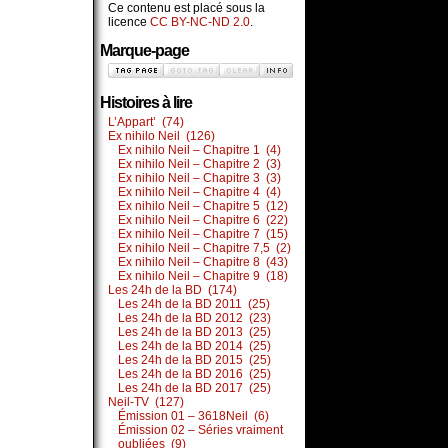
Ce contenu est placé sous la
licence
CC BY-NC-ND 2.0
.
Marque-page
Histoires à lire
L’Appart’ (74)
Ex nihilo Neil (126)
Ex nihilo Neil – Chapitre 1 (4)
Ex nihilo Neil – Chapitre 2 (3)
Ex nihilo Neil – Chapitre 3 (3)
Ex nihilo Neil – Chapitre 4 (4)
Ex nihilo Neil – Chapitre 5 (12)
Ex nihilo Neil – Chapitre 6 (22)
Ex nihilo Neil – Chapitre 7 (15)
Ex nihilo Neil – Chapitre 7,5 (2)
Ex nihilo Neil – Chapitre 8 (43)
Ex nihilo Neil – Chapitre 9 (18)
Les 24h de la BD (174)
Les 24h de la BD 2011 (25)
Les 24h de la BD 2012 (23)
Les 24h de la BD 2013 (25)
Les 24h de la BD 2014 (25)
Les 24h de la BD 2015 (25)
Les 24h de la BD 2016 (25)
Les 24h de la BD 2017 (25)
Neil-TV (127)
Émission 01 – 3618Neil (6)
Émission 02 – Séries vraiment
oubliées (9)