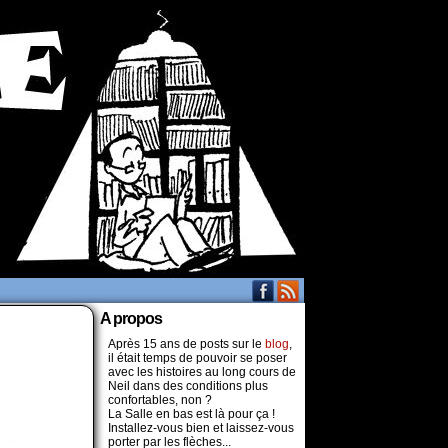
A propos
Après 15 ans de posts sur le
blog
,
il était temps de pouvoir se poser
avec les histoires au long cours de
Neil dans des conditions plus
confortables, non ?
La Salle en bas est là pour ça !
Installez-vous bien et laissez-vous
porter par les flèches...