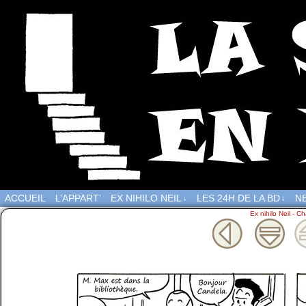
ACCUEIL
L’APPART’
EX NIHILO NEIL
LES 24H DE LA BD
NE
↓
↓
Ex nihilo Neil - Ch