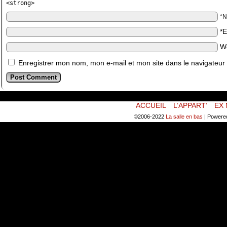
<strong>
*
*
W
Enregistrer mon nom, mon e-mail et mon site dans le navigateu
ACCUEIL
L’APPART’
EX 
©2006-2022
La salle en bas
|
Powere