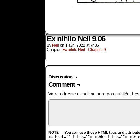
Ex nihilo Neil 9.06
By
Neil
on
1 avril 2022
at
7h36
Chapter:
Ex nihilo Neil - Chapitre 9
Discussion ¬
Comment ¬
Votre adresse e-mail ne sera pas publiée.
Les
NOTE — You can use these HTML tags and attribute
<a href="" title=""> <abbr title=""> <acr