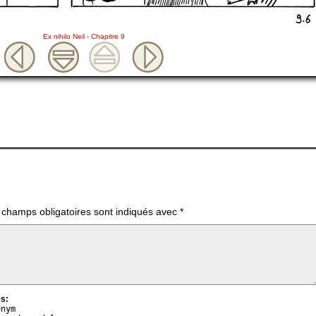
Ex nihilo Neil - Chapitre 9
 champs obligatoires sont indiqués avec
*
s:
onym