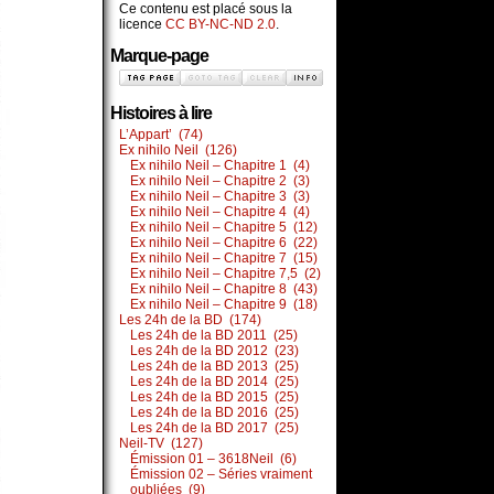
Ce contenu est placé sous la
licence
CC BY-NC-ND 2.0
.
Marque-page
Histoires à lire
L’Appart’ (74)
Ex nihilo Neil (126)
Ex nihilo Neil – Chapitre 1 (4)
Ex nihilo Neil – Chapitre 2 (3)
Ex nihilo Neil – Chapitre 3 (3)
Ex nihilo Neil – Chapitre 4 (4)
Ex nihilo Neil – Chapitre 5 (12)
Ex nihilo Neil – Chapitre 6 (22)
Ex nihilo Neil – Chapitre 7 (15)
Ex nihilo Neil – Chapitre 7,5 (2)
Ex nihilo Neil – Chapitre 8 (43)
Ex nihilo Neil – Chapitre 9 (18)
Les 24h de la BD (174)
Les 24h de la BD 2011 (25)
Les 24h de la BD 2012 (23)
Les 24h de la BD 2013 (25)
Les 24h de la BD 2014 (25)
Les 24h de la BD 2015 (25)
Les 24h de la BD 2016 (25)
Les 24h de la BD 2017 (25)
Neil-TV (127)
Émission 01 – 3618Neil (6)
Émission 02 – Séries vraiment
oubliées (9)