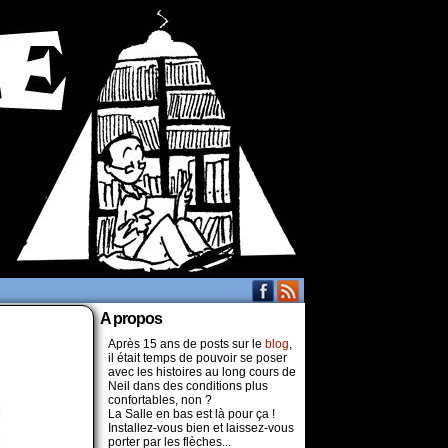
A propos
Après 15 ans de posts sur le
blog
,
il était temps de pouvoir se poser
avec les histoires au long cours de
Neil dans des conditions plus
confortables, non ?
La Salle en bas est là pour ça !
Installez-vous bien et laissez-vous
porter par les flèches...