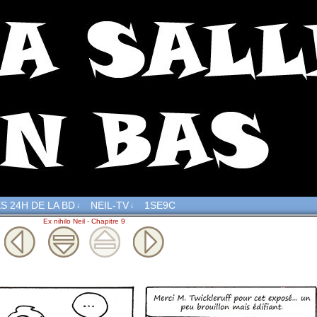
S 24H DE LA BD
NEIL-TV
1SE9C
↓
↓
Ex nihilo Neil - Chapitre 9