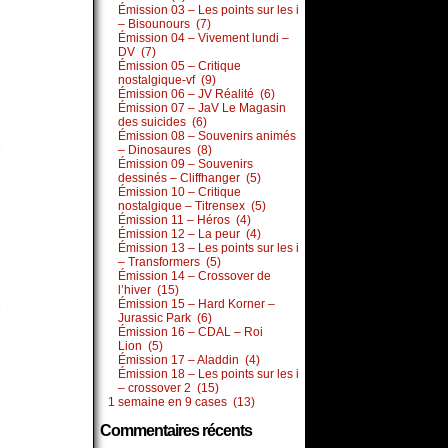
Émission 03 – Les points sur les i
– Bisounours (7)
Émission 04 – Vivement lundi –
DV (7)
Émission 05 – Critique
nostalgique-vf (9)
Émission 06 – JV Réalité (6)
Émission 07 – JaV Le Magasin
des suicides (6)
Émission 08 – Souvenirs animés
– Dinosaures (8)
Émission 09 – Souvenirs
dessinés – Cliffhanger (5)
Émission 10 – Critique
nostalgique – Titrensex (5)
Émission 11 – Héros (4)
Émission 12 – La peur (4)
Émission 13 – Les points sur les i
– Transformers (5)
Émission 14 – Crossover de
l’hiver (15)
Émission 15 – Hard Korner –
Jurassic Park (6)
Émission 16 – CDAL – Roi
Lion (5)
Émission 17 – Aladdin (4)
Émission 18 – Les points sur les i
– crossover 2 (15)
1 semaine en 9 cases (13)
Commentaires récents