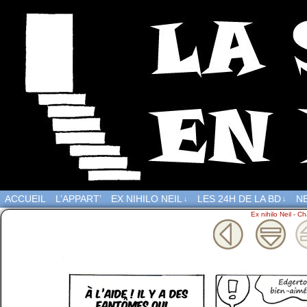
ACCUEIL
L’APPART’
EX NIHILO NEIL
LES 24H DE LA BD
NE
↓
↓
Ex nihilo Neil - Ch