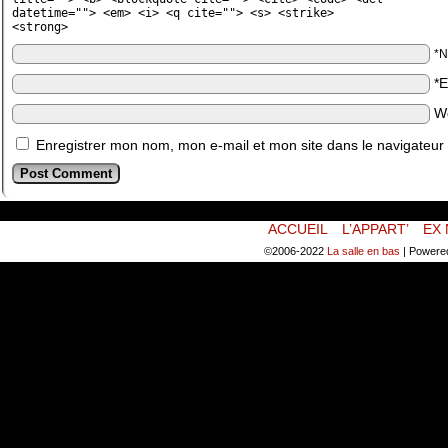
datetime=""> <em> <i> <q cite=""> <s> <strike>
<strong>
*
*
W
Enregistrer mon nom, mon e-mail et mon site dans le navigateu
ACCUEIL
L’APPART’
EX 
©2006-2022
La salle en bas
|
Powere