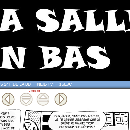
S 24H DE LA BD
NEIL-TV
1SE9C
↓
↓
L'Appart'