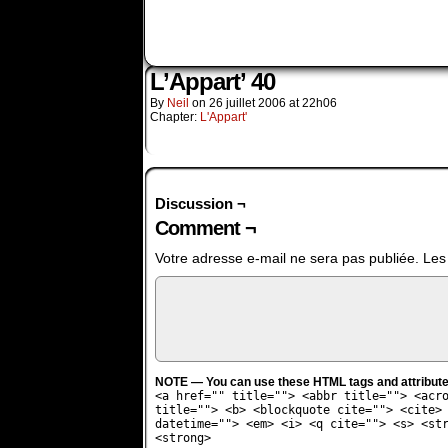
L’Appart’ 40
By
Neil
on
26 juillet 2006
at
22h06
Chapter:
L'Appart'
Discussion ¬
Comment ¬
Votre adresse e-mail ne sera pas publiée.
Les
NOTE — You can use these HTML tags and attribute
<a href="" title=""> <abbr title=""> <acr
title=""> <b> <blockquote cite=""> <cite>
datetime=""> <em> <i> <q cite=""> <s> <st
<strong>