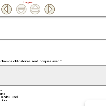
L'Appart'
 champs obligatoires sont indiqués avec
*
s:
onym
 <code> <del
rike>