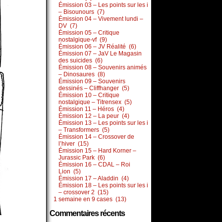
Émission 03 – Les points sur les i
– Bisounours (7)
Émission 04 – Vivement lundi –
DV (7)
Émission 05 – Critique
nostalgique-vf (9)
Émission 06 – JV Réalité (6)
Émission 07 – JaV Le Magasin
des suicides (6)
Émission 08 – Souvenirs animés
– Dinosaures (8)
Émission 09 – Souvenirs
dessinés – Cliffhanger (5)
Émission 10 – Critique
nostalgique – Titrensex (5)
Émission 11 – Héros (4)
Émission 12 – La peur (4)
Émission 13 – Les points sur les i
– Transformers (5)
Émission 14 – Crossover de
l’hiver (15)
Émission 15 – Hard Korner –
Jurassic Park (6)
Émission 16 – CDAL – Roi
Lion (5)
Émission 17 – Aladdin (4)
Émission 18 – Les points sur les i
– crossover 2 (15)
1 semaine en 9 cases (13)
Commentaires récents