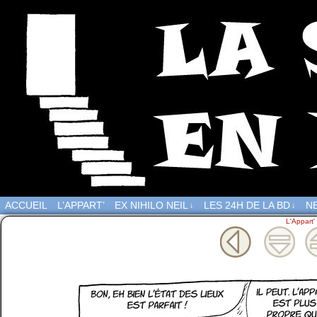
ACCUEIL
L’APPART’
EX NIHILO NEIL
LES 24H DE LA BD
NE
↓
↓
L'Appart'