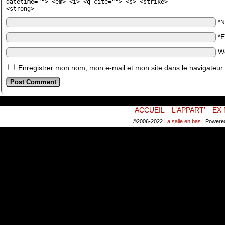
datetime=""> <em> <i> <q cite=""> <s> <strike>
<strong>
*
*
W
Enregistrer mon nom, mon e-mail et mon site dans le navigateu
ACCUEIL
L’APPART’
EX 
©2006-2022
La salle en bas
|
Powere