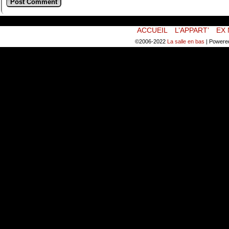
ACCUEIL
L’APPART’
EX 
©2006-2022
La salle en bas
|
Powere