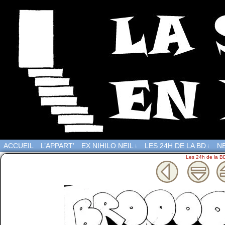
ACCUEIL
L’APPART’
EX NIHILO NEIL
LES 24H DE LA BD
NE
↓
↓
Les 24h de la B