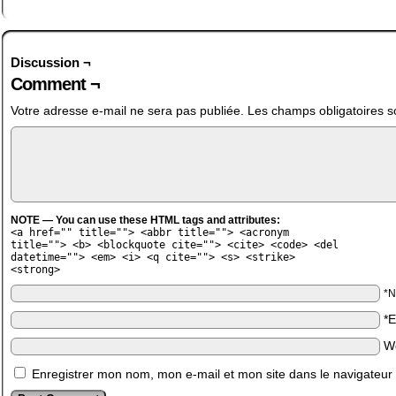
Discussion ¬
Comment ¬
Votre adresse e-mail ne sera pas publiée.
Les champs obligatoires s
NOTE — You can use these HTML tags and attributes:
<a href="" title=""> <abbr title=""> <acronym
title=""> <b> <blockquote cite=""> <cite> <code> <del
datetime=""> <em> <i> <q cite=""> <s> <strike>
<strong>
*
*
W
Enregistrer mon nom, mon e-mail et mon site dans le navigateu