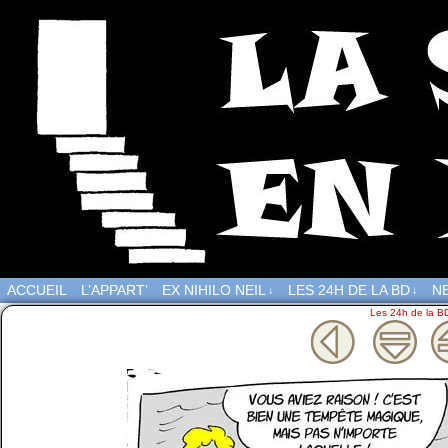
ACCUEIL
L’APPART’
EX NIHILO NEIL
LES 24H DE LA BD
NE
↓
↓
Les 24h de la B