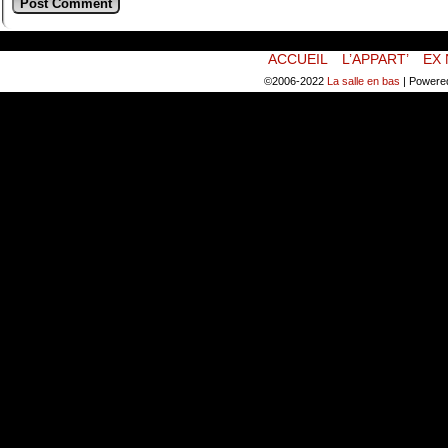
ACCUEIL
L’APPART’
EX 
©2006-2022
La salle en bas
|
Powere