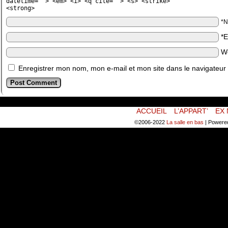
datetime=""> <em> <i> <q cite=""> <s> <strike>
<strong>
*
*
W
Enregistrer mon nom, mon e-mail et mon site dans le navigateu
ACCUEIL
L’APPART’
EX 
©2006-2022
La salle en bas
|
Powere