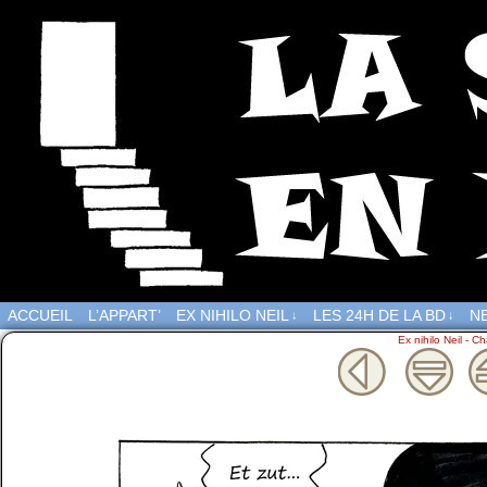
ACCUEIL
L’APPART’
EX NIHILO NEIL
LES 24H DE LA BD
NE
↓
↓
Ex nihilo Neil - Ch