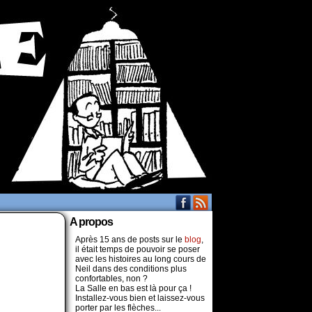
A propos
Après 15 ans de posts sur le
blog
,
il était temps de pouvoir se poser
avec les histoires au long cours de
Neil dans des conditions plus
confortables, non ?
La Salle en bas est là pour ça !
Installez-vous bien et laissez-vous
porter par les flèches...