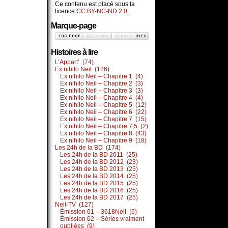
Ce contenu est placé sous la
licence
CC BY-NC-ND 2.0
.
Marque-page
Histoires à lire
L’Appart’ (74)
Ex nihilo Neil (126)
Ex nihilo Neil – Chapitre 1 (4)
Ex nihilo Neil – Chapitre 2 (3)
Ex nihilo Neil – Chapitre 3 (3)
Ex nihilo Neil – Chapitre 4 (4)
Ex nihilo Neil – Chapitre 5 (12)
Ex nihilo Neil – Chapitre 6 (22)
Ex nihilo Neil – Chapitre 7 (15)
Ex nihilo Neil – Chapitre 7,5 (2)
Ex nihilo Neil – Chapitre 8 (43)
Ex nihilo Neil – Chapitre 9 (18)
Les 24h de la BD (174)
Les 24h de la BD 2011 (25)
Les 24h de la BD 2012 (23)
Les 24h de la BD 2013 (25)
Les 24h de la BD 2014 (25)
Les 24h de la BD 2015 (25)
Les 24h de la BD 2016 (25)
Les 24h de la BD 2017 (25)
Neil-TV (127)
Émission 01 – 3618Neil (6)
Émission 02 – Séries vraiment
oubliées (9)