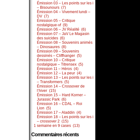
Émission 03 – Les points sur les i
– Bisounours (7)
Émission 04 – Vivement lundi –
DV (7)
Émission 05 – Critique
nostalgique-vf (9)
Émission 06 – JV Réalité (6)
Émission 07 – JaV Le Magasin
des suicides (6)
Émission 08 – Souvenirs animés
– Dinosaures (8)
Émission 09 – Souvenirs
dessinés – Cliffhanger (5)
Émission 10 – Critique
nostalgique – Titrensex (5)
Émission 11 – Héros (4)
Émission 12 – La peur (4)
Émission 13 – Les points sur les i
– Transformers (5)
Émission 14 – Crossover de
l’hiver (15)
Émission 15 – Hard Korner –
Jurassic Park (6)
Émission 16 – CDAL – Roi
Lion (5)
Émission 17 – Aladdin (4)
Émission 18 – Les points sur les i
– crossover 2 (15)
1 semaine en 9 cases (13)
Commentaires récents