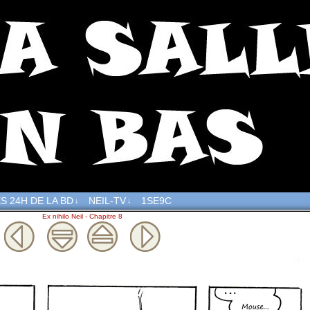
S 24H DE LA BD
NEIL-TV
1SE9C
↓
↓
Ex nihilo Neil - Chapitre 8