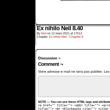
Ex nihilo Neil 8.40
By
Neil
on
12 mars 2021
at
17h12
Chapter:
Ex nihilo Neil - Chapitre 8
Discussion ¬
Comment ¬
Votre adresse e-mail ne sera pas publiée.
Les
NOTE — You can use these HTML tags and attribute
<a href="" title=""> <abbr title=""> <acr
title=""> <b> <blockquote cite=""> <cite>