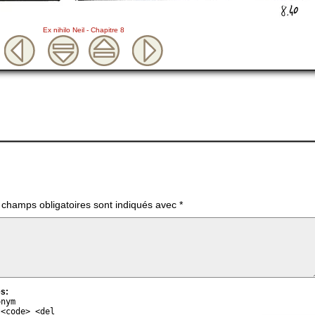
Ex nihilo Neil - Chapitre 8
 champs obligatoires sont indiqués avec
*
s:
onym
 <code> <del